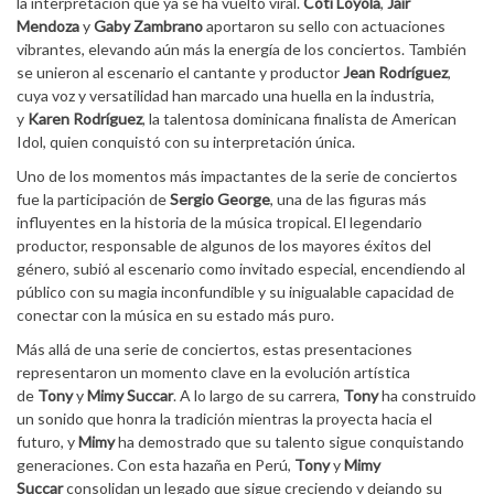
la interpretación que ya se ha vuelto viral.
Coti Loyola
,
Jair
Mendoza
y
Gaby Zambrano
aportaron su sello con actuaciones
vibrantes, elevando aún más la energía de los conciertos. También
se unieron al escenario el cantante y productor
Jean Rodríguez
,
cuya voz y versatilidad han marcado una huella en la industria,
y
Karen
Rodríguez
, la talentosa dominicana finalista de American
Idol, quien conquistó con su interpretación única.
Uno de los momentos más impactantes de la serie de conciertos
fue la participación de
Sergio George
, una de las figuras más
influyentes en la historia de la música tropical. El legendario
productor, responsable de algunos de los mayores éxitos del
género, subió al escenario como invitado especial, encendiendo al
público con su magia inconfundible y su inigualable capacidad de
conectar con la música en su estado más puro.
Más allá de una serie de conciertos, estas presentaciones
representaron un momento clave en la evolución artística
de
Tony
y
Mimy Succar
. A lo largo de su carrera,
Tony
ha construido
un sonido que honra la tradición mientras la proyecta hacia el
futuro, y
Mimy
ha demostrado que su talento sigue conquistando
generaciones. Con esta hazaña en Perú,
Tony
y
Mimy
Succar
consolidan un legado que sigue creciendo y dejando su