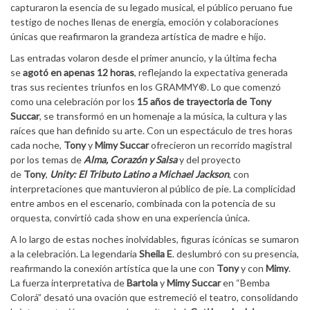
capturaron la esencia de su legado musical, el público peruano fue
testigo de noches llenas de energía, emoción y colaboraciones
únicas que reafirmaron la grandeza artística de madre e hijo.
Las entradas volaron desde el primer anuncio, y la última fecha
se
agotó en apenas 12 horas
, reflejando la expectativa generada
tras sus recientes triunfos en los GRAMMY®. Lo que comenzó
como una celebración por los
15 años de trayectoria de Tony
Succar
, se transformó en un homenaje a la música, la cultura y las
raíces que han definido su arte. Con un espectáculo de tres horas
cada noche,
Tony
y
Mimy Succar
ofrecieron un recorrido magistral
por los temas de
Alma, Corazón y Salsa
y del proyecto
de
Tony
,
Unity: El Tributo Latino a Michael Jackson
, con
interpretaciones que mantuvieron al público de pie. La complicidad
entre ambos en el escenario, combinada con la potencia de su
orquesta, convirtió cada show en una experiencia única.
A lo largo de estas noches inolvidables, figuras icónicas se sumaron
a la celebración. La legendaria
Sheila E
. deslumbró con su presencia,
reafirmando la conexión artística que la une con
Tony
y con
Mimy
.
La fuerza interpretativa de
Bartola
y
Mimy
Succar
en “Bemba
Colorá” desató una ovación que estremeció el teatro, consolidando