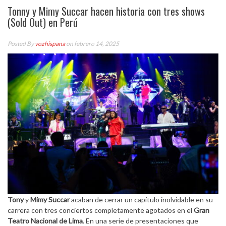
Tonny y Mimy Succar hacen historia con tres shows
(Sold Out) en Perú
Posted By
vozhispana
on febrero 14, 2025
Tony
y
Mimy Succar
acaban de cerrar un capítulo inolvidable en su
carrera con tres conciertos completamente agotados en el
Gran
Teatro Nacional de Lima
. En una serie de presentaciones que