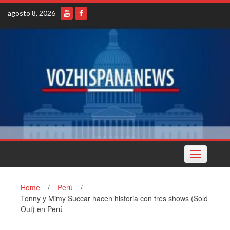
Skip
agosto 8, 2026
to
content
Toggle
navigation
Home
/
Perú
/
Tonny y Mimy Succar hacen historia con tres shows (Sold
Out) en Perú