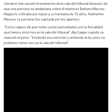
Gendron fue sacado brevemente de la sala del tribunal después de
que una persona se abalanzara sobre él mientras Barbara Massey
Mapps lo criticaba por matar a su hermana de 72 años, Katherine
Massey. La persona fue sujetada por los agentes.
“Estoy seguro de que todos están perturbados por la fisicalidad
que hemos visto hoy en la sala del tribunal”, dijo Eagan cuando se
reanudó el juicio. “Entiendo esa emoción y entiendo la ira, pero no
podemos tener eso en la sala del tribunal”.