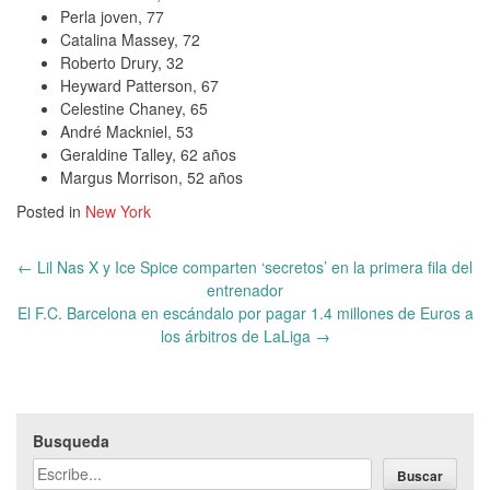
Perla joven, 77
Catalina Massey, 72
Roberto Drury, 32
Heyward Patterson, 67
Celestine Chaney, 65
André Mackniel, 53
Geraldine Talley, 62 años
Margus Morrison, 52 años
Posted in
New York
Post
←
Lil Nas X y Ice Spice comparten ‘secretos’ en la primera fila del
navigation
entrenador
El F.C. Barcelona en escándalo por pagar 1.4 millones de Euros a
los árbitros de LaLiga
→
Busqueda
Buscar