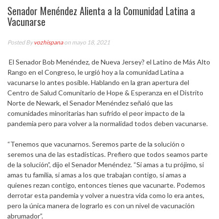
Senador Menéndez Alienta a la Comunidad Latina a
Vacunarse
Posted By
vozhispana
on mayo 18, 2021
El Senador Bob Menéndez, de Nueva Jersey? el Latino de Más Alto
Rango en el Congreso, le urgió hoy a la comunidad Latina a
vacunarse lo antes posible. Hablando en la gran apertura del
Centro de Salud Comunitario de Hope & Esperanza en el Distrito
Norte de Newark, el Senador Menéndez señaló que las
comunidades minoritarias han sufrido el peor impacto de la
pandemia pero para volver a la normalidad todos deben vacunarse.
“Tenemos que vacunarnos. Seremos parte de la solución o
seremos una de las estadísticas. Prefiero que todos seamos parte
de la solución”, dijo el Senador Menéndez. “Si amas a tu prójimo, si
amas tu familia, si amas a los que trabajan contigo, si amas a
quienes rezan contigo, entonces tienes que vacunarte. Podemos
derrotar esta pandemia y volver a nuestra vida como lo era antes,
pero la única manera de lograrlo es con un nivel de vacunación
abrumador”.