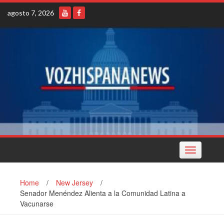
Skip
agosto 7, 2026
to
content
Toggle
navigation
Home
/
New Jersey
/
Senador Menéndez Alienta a la Comunidad Latina a
Vacunarse