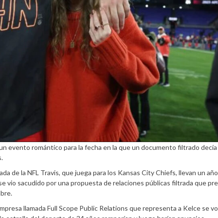
 un evento romántico para la fecha en la que un documento filtrado decía
.
ada de la NFL Travis, que juega para los Kansas City Chiefs, llevan un año
se vio sacudido por una propuesta de relaciones públicas filtrada que pr
mbre.
resa llamada Full Scope Public Relations que representa a Kelce se vo