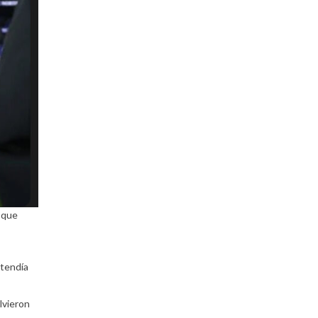
 que
etendía
lvieron