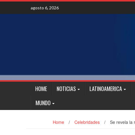
Skip
agosto 6, 2026
to
content
HOME
NOTICIAS
LATINOAMERICA
MUNDO
Home
/
Celebridades
/
Se revela la