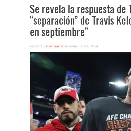
Se revela la respuesta de 
“separación” de Travis Kel
en septiembre”
Posted By
vozhispana
on septiembre 4, 2024