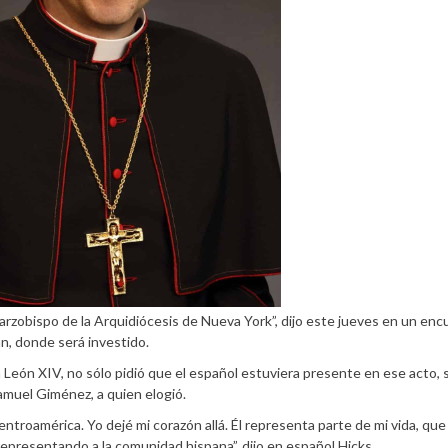
rzobispo de la Arquidiócesis de Nueva York”, dijo este jueves en un enc
an, donde será investido.
a León XIV, no sólo pidió que el español estuviera presente en ese acto, 
muel Giménez, a quien elogió.
entroamérica. Yo dejé mi corazón allá. Él representa parte de mi vida, que
 representando a la comunidad hispana”, dijo en español Hicks.