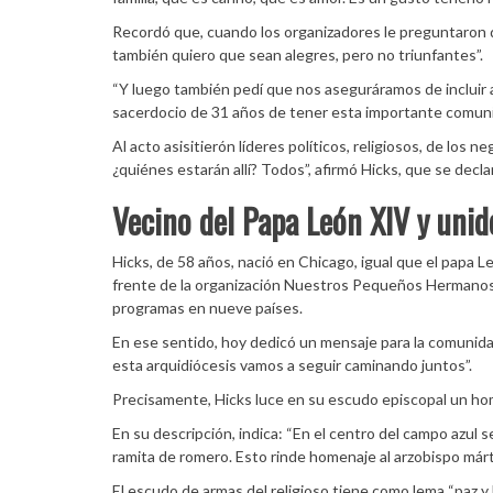
Recordó que, cuando los organizadores le preguntaron qué
también quiero que sean alegres, pero no triunfantes”.
“Y luego también pedí que nos aseguráramos de incluir 
sacerdocio de 31 años de tener esta importante comunid
Al acto asisitierón líderes políticos, religiosos, de los ne
¿quiénes estarán allí? Todos”, afirmó Hicks, que se decl
Vecino del Papa León XIV y unid
Hicks, de 58 años, nació en Chicago, igual que el papa L
frente de la organización Nuestros Pequeños Hermanos 
programas en nueve países.
En ese sentido, hoy dedicó un mensaje para la comunida
esta arquidiócesis vamos a seguir caminando juntos”.
Precisamente, Hicks luce en su escudo episcopal un ho
En su descripción, indica: “En el centro del campo azul
ramita de romero. Esto rinde homenaje al arzobispo márt
El escudo de armas del religioso tiene como lema “paz y bi