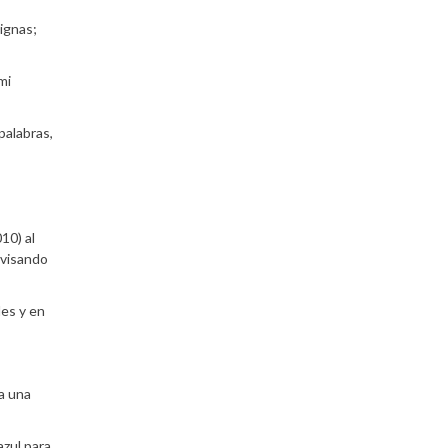
dignas;
mi
 palabras,
10) al
rvisando
des y en
a una
azul para