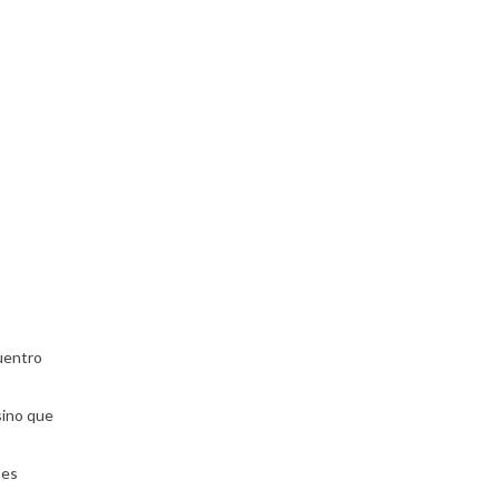
uentro
sino que
 es