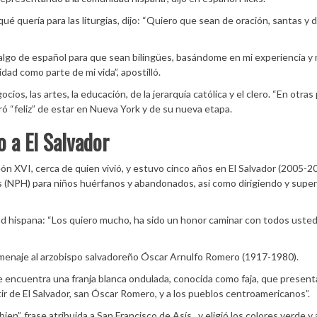
 quería para las liturgias, dijo: “Quiero que sean de oración, santas y 
algo de español para que sean bilingües, basándome en mi experiencia y 
ad como parte de mi vida”, apostilló.
gocios, las artes, la educación, de la jerarquía católica y el clero. “En otras
aró “feliz” de estar en Nueva York y de su nueva etapa.
o a El Salvador
eón XVI, cerca de quien vivió, y estuvo cinco años en El Salvador (2005-20
(NPH) para niños huérfanos y abandonados, así como dirigiendo y supe
d hispana: “Los quiero mucho, ha sido un honor caminar con todos uste
menaje al arzobispo salvadoreño Óscar Arnulfo Romero (1917-1980).
 se encuentra una franja blanca ondulada, conocida como faja, que present
ir de El Salvador, san Óscar Romero, y a los pueblos centroamericanos”.
en”, frase atribuida a San Francisco de Asís, y eligió los colores verde y 