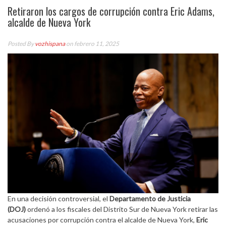
Retiraron los cargos de corrupción contra Eric Adams,
alcalde de Nueva York
Posted By
vozhispana
on febrero 11, 2025
En una decisión controversial, el
Departamento de Justicia
(DOJ)
ordenó a los fiscales del Distrito Sur de Nueva York retirar las
acusaciones por corrupción contra el alcalde de Nueva York,
Eric