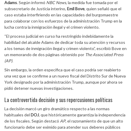
Adams
. Según informó
NBC News
, la medida fue tomada por el
subsecretario de Justicia interino,
Emil Bove
, quien señaló que el
caso estaba interfiriendo en las capacidades del burgomaestre
para colaborar con los esfuerzos de la administración Trump en la
lucha contra la inmigración ilegal y el crimen violento.
“El proceso judicial en curso ha restringido indebidamente la
habilidad del alcalde Adams de dedicar toda su atención y recursos
a los temas de inmigración ilegal y crimen violento”, escribió Bove en
un memorando de dos páginas obtenido por
The Associated Press
(AP)
.
Sin embargo, la orden especifica que el caso podría ser reabierto
una vez que se confirme a un nuevo fiscal del Distrito Sur de Nueva
York designado por la administración Trump, aunque por ahora se
pidió detener nuevas investigaciones.
La controvertida decisión y sus repercusiones políticas
La decisión marcó un giro dramático respecto a las normas
habituales del
DOJ
, que históricamente garantiza la independencia
de los fiscales. Según destacó
AP
, el razonamiento de que un alto
funcionario debe ser eximido para atender sus deberes públicos