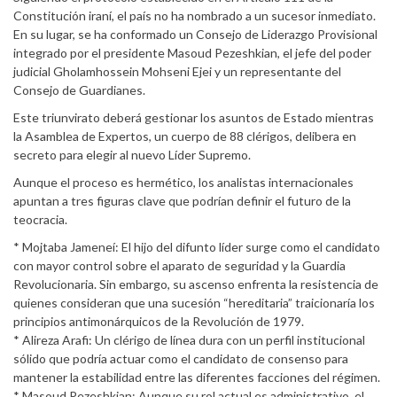
Constitución iraní, el país no ha nombrado a un sucesor inmediato.
En su lugar, se ha conformado un Consejo de Liderazgo Provisional
integrado por el presidente Masoud Pezeshkian, el jefe del poder
judicial Gholamhossein Mohseni Ejei y un representante del
Consejo de Guardianes.
Este triunvirato deberá gestionar los asuntos de Estado mientras
la Asamblea de Expertos, un cuerpo de 88 clérigos, delibera en
secreto para elegir al nuevo Líder Supremo.
Aunque el proceso es hermético, los analistas internacionales
apuntan a tres figuras clave que podrían definir el futuro de la
teocracia.
* Mojtaba Jameneí: El hijo del difunto líder surge como el candidato
con mayor control sobre el aparato de seguridad y la Guardia
Revolucionaria. Sin embargo, su ascenso enfrenta la resistencia de
quienes consideran que una sucesión “hereditaria” traicionaría los
principios antimonárquicos de la Revolución de 1979.
* Alireza Arafi: Un clérigo de línea dura con un perfil institucional
sólido que podría actuar como el candidato de consenso para
mantener la estabilidad entre las diferentes facciones del régimen.
* Masoud Pezeshkian: Aunque su rol actual es administrativo, el