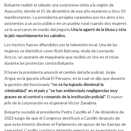
Boluarte realizó el sábado una sorpresiva visita a la región de
Ayacucho, donde el 15 de diciembre de ese año murieron a tiros 10
manifestantes. La presidenta arrojaba caramelos por los aires a los
asistentes a un acto público en un pueblo rural cuando dos mujeres
se le acercaron en medio del jolgorio.
Una la agarró de la blusa y otra
le jaló repetidamente los cabellos.
Los hechos fueron difundidos por la televisión local. Una de las
mujeres se identificó como Ruth Bárcena, viuda de Leonardo
Ancco, un operario de maquinaria que recibió un tiro en el tórax
durante las protestas contra Boluarte.
El lunes la presidenta anunció el cambio del jefe policial, Jorge
Angul, en la gaceta oficial El Peruano, en la cual se dijo que durante
la gestión del funcionario
“no se ha logrado disminuir la
criminalidad” en el país y “se han evidenciado negligencias muy
graves en el control y comando de la institución policial”
. El nuevo
jefe de la corporación es el general Víctor Zanabria.
Boluarte sucedió al presidente Pedro Castillo el 7 de diciembre de
2022 luego de que el Congreso destituyó a Castillo después de
que este intentó disolver el Parlamento sin apoyo de las fuerzas de
seguridad. Castillo continúa detenido mientras es investigado por