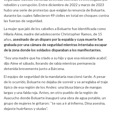
rebelión y corrupción. Entre diciembre de 2022 y marzo de 2023
hubo una serie de protestas que exigían la renuncia de Boluarte,
durante las cuales fallecieron 49 civiles en total en choques contra
las fuerzas de seguridad.
La mujer que jaló de los cabellos a Boluarte fue identificada como
Hilaria Aime, madre del adolescente Christopher Ramos, de 15
años,
asesinado de un disparo por la espalda y cuya muerte fue
grabada por una cámara de seguridad mientras intentaba escapar
de la zona donde los soldados disparaban a los manifestantes.
“Soy una madre que ha criado a su hijo y que esa miserable acabó”,
dijo Aime el sábado, llorando de rabia mientras permanecía
detenida brevemente junto a Bárcena.
El equipo de seguridad de la mandataria reaccionó tarde. A pesar
de lo ocurrido, Boluarte no dejaba de sonreir y se arreglaba el traje
típico de esa región de los Andes: una blusa blanca de mangas
largas y una falda roja. Antes, en otro pueblo de la región de
Ayacucho donde Boluarte inauguró una obra de agua potable, un
grupo de mujeres le gritaron: “te vas a ir al infierno, Dina asesina,
dejaste huérfanos y viudas”.