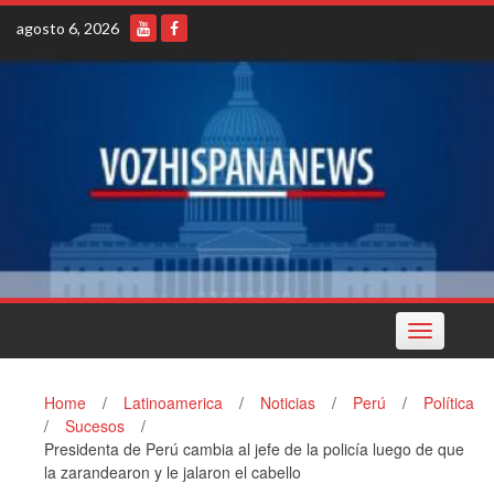
Skip
agosto 6, 2026
to
content
Toggle
navigation
Home
/
Latinoamerica
/
Noticias
/
Perú
/
Política
/
Sucesos
/
Presidenta de Perú cambia al jefe de la policía luego de que
la zarandearon y le jalaron el cabello