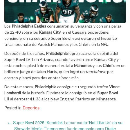
Los
Philadelphia Eagles
consumaron su venganza y con una paliza
de 22-40 sobre los
Kansas City
, en el Caesars Superdome,
consiguieron su segundo Super Bowl y así evitaron el histórico
tricampeonato de Patrick Mahomes y los Chiefs en la
NFL
.
Después de tres años,
Philadelphia
logro sacarse la espinita del
Super Bowl LVII en Arizona, cuando cayeron ante Kansas City y
esta noche aplastó de manera brutal a
Mahomes
y sus
Chiefs
en un
brillante juego de
Jalen Hurts
, quien logró un
touchdown
por
acarreo y lanzó para dos anotaciones más.
De esta manera,
Philadelphia
consigue su segundo trofeo
Vince
Lombardi
de la historia. El primero lo consiguió en el
Super Bowl
LII
al derrotar 41-33 a los New England Patriots en Minnesota.
Posted in
Deportes
Post
←
Super Bowl 2025: Kendrick Lamar cantó ‘Not Like Us’ en su
navigation
Show de Medio Tiempo con fuerte mensaje para Drake