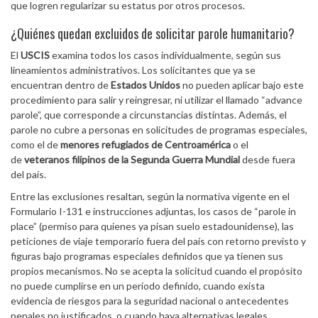
que logren regularizar su estatus por otros procesos.
¿Quiénes quedan excluidos de solicitar parole humanitario?
El
USCIS
examina todos los casos individualmente, según sus
lineamientos administrativos. Los solicitantes que ya se
encuentran dentro de
Estados Unidos
no pueden aplicar bajo este
procedimiento para salir y reingresar, ni utilizar el llamado “advance
parole”, que corresponde a circunstancias distintas. Además, el
parole no cubre a personas en solicitudes de programas especiales,
como el de
menores refugiados de Centroamérica
o el
de
veteranos filipinos de la Segunda Guerra Mundial
desde fuera
del país.
Entre las exclusiones resaltan, según la normativa vigente en el
Formulario I-131 e instrucciones adjuntas, los casos de “parole in
place” (permiso para quienes ya pisan suelo estadounidense), las
peticiones de viaje temporario fuera del país con retorno previsto y
figuras bajo programas especiales definidos que ya tienen sus
propios mecanismos. No se acepta la solicitud cuando el propósito
no puede cumplirse en un período definido, cuando exista
evidencia de riesgos para la seguridad nacional o antecedentes
penales no justificados, o cuando haya alternativas legales