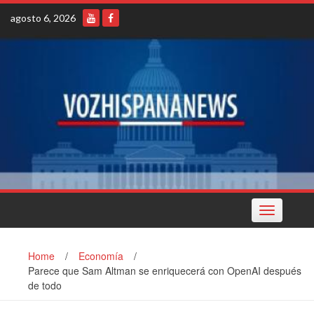
Skip
agosto 6, 2026
to
content
Toggle
navigation
Home
/
Economía
/
Parece que Sam Altman se enriquecerá con OpenAI después
de todo