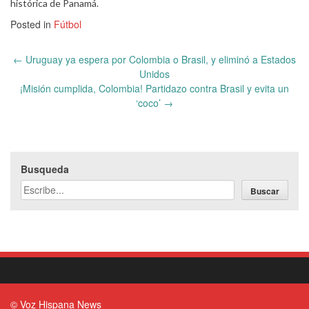
histórica de Panamá.
Posted in
Fútbol
Post
←
Uruguay ya espera por Colombia o Brasil, y eliminó a Estados
navigation
Unidos
¡Misión cumplida, Colombia! Partidazo contra Brasil y evita un
‘coco’
→
Busqueda
Buscar
© Voz Hispana News