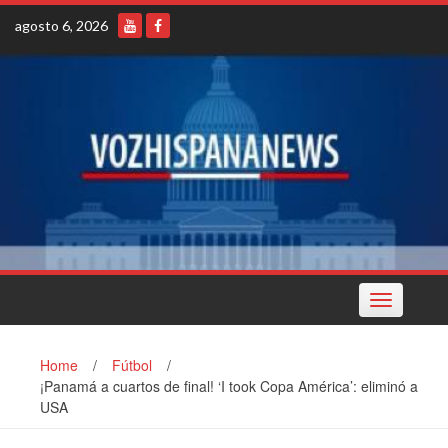
Skip
agosto 6, 2026
to
content
Toggle
navigation
Home
/
Fútbol
/
¡Panamá a cuartos de final! ‘I took Copa América’: eliminó a
USA