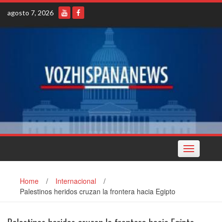
Skip
agosto 7, 2026
to
content
Toggle
navigation
Home
/
Internacional
/
Palestinos heridos cruzan la frontera hacia Egipto