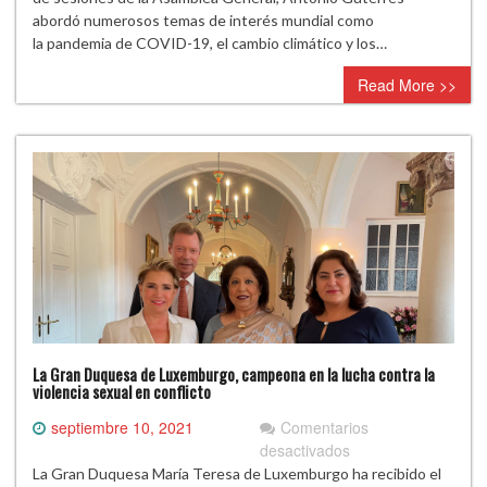
talibanes
abordó numerosos temas de interés mundial como
y
la pandemia de COVID-19, el cambio climático y los…
evitar
Read More >>
el
colapso
de
la
economía
afgana
La Gran Duquesa de Luxemburgo, campeona en la lucha contra la
violencia sexual en conflicto
septiembre 10, 2021
Comentarios
en
desactivados
La
La Gran Duquesa María Teresa de Luxemburgo ha recibido el