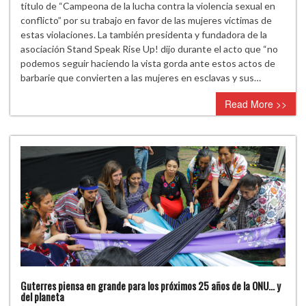
Gran
título de “Campeona de la lucha contra la violencia sexual en
Duquesa
conflicto” por su trabajo en favor de las mujeres víctimas de
de
estas violaciones. La también presidenta y fundadora de la
Luxemburgo,
asociación Stand Speak Rise Up! dijo durante el acto que “no
campeona
podemos seguir haciendo la vista gorda ante estos actos de
en
barbarie que convierten a las mujeres en esclavas y sus…
la
Read More >>
lucha
contra
la
violencia
sexual
en
conflicto
Guterres piensa en grande para los próximos 25 años de la ONU… y
del planeta