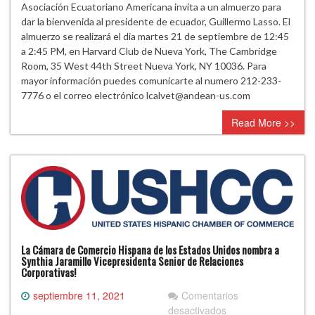
Almuerzo
Asociación Ecuatoriano Americana invita a un almuerzo para
de
dar la bienvenida al presidente de ecuador, Guillermo Lasso. El
Bienvenida
almuerzo se realizará el dia martes 21 de septiembre de 12:45
en
a 2:45 PM, en Harvard Club de Nueva York, The Cambridge
Honor
Room, 35 West 44th Street Nueva York, NY 10036. Para
a
mayor información puedes comunicarte al numero 212-233-
S.E.
7776 o el correo electrónico
lcalvet@andean-us.com
Guillermo
Read More >>
Lasso,
Presidente
de
Ecuador
La Cámara de Comercio Hispana de los Estados Unidos nombra a
Synthia Jaramillo Vicepresidenta Senior de Relaciones
Corporativas!
septiembre 11, 2021
Comentarios
en
desactivados