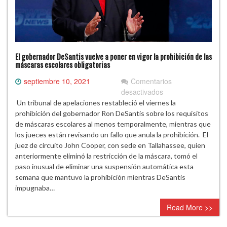
El gobernador DeSantis vuelve a poner en vigor la prohibición de las
máscaras escolares obligatorias
septiembre 10, 2021
Comentarios
en
desactivados
El
Un tribunal de apelaciones restableció el viernes la
gobernador
prohibición del gobernador Ron DeSantis sobre los requisitos
DeSantis
de máscaras escolares al menos temporalmente, mientras que
vuelve
los jueces están revisando un fallo que anula la prohibición. El
a
juez de circuito John Cooper, con sede en Tallahassee, quien
poner
anteriormente eliminó la restricción de la máscara, tomó el
en
paso inusual de eliminar una suspensión automática esta
vigor
semana que mantuvo la prohibición mientras DeSantis
la
impugnaba…
prohibición
Read More >>
de
las