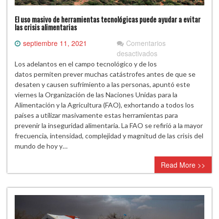
El uso masivo de herramientas tecnológicas puede ayudar a evitar
las crisis alimentarias
septiembre 11, 2021
Comentarios
en
desactivados
El
Los adelantos en el campo tecnológico y de los
uso
datos permiten prever muchas catástrofes antes de que se
masivo
desaten y causen sufrimiento a las personas, apuntó este
de
viernes la Organización de las Naciones Unidas para la
herramientas
Alimentación y la Agricultura (FAO), exhortando a todos los
tecnológicas
países a utilizar masivamente estas herramientas para
puede
prevenir la inseguridad alimentaria. La FAO se refirió a la mayor
ayudar
frecuencia, intensidad, complejidad y magnitud de las crisis del
a
mundo de hoy y…
evitar
Read More >>
las
crisis
alimentarias