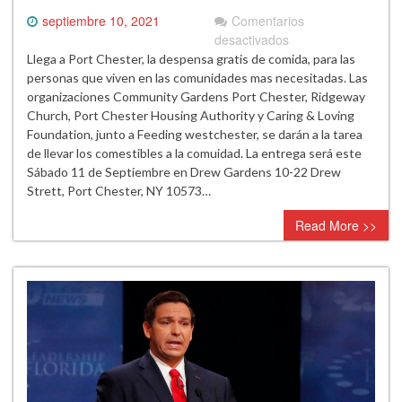
septiembre 10, 2021
Comentarios
en
desactivados
Despensa
Llega a Port Chester, la despensa gratis de comida, para las
de
personas que viven en las comunidades mas necesitadas. Las
Comida
organizaciones Community Gardens Port Chester, Ridgeway
para
Church, Port Chester Housing Authority y Caring & Loving
la
Foundation, junto a Feeding westchester, se darán a la tarea
Comunidad
de llevar los comestibles a la comuidad. La entrega será este
de
Sábado 11 de Septiembre en Drew Gardens 10-22 Drew
Port
Strett, Port Chester, NY 10573…
Chester
Read More >>