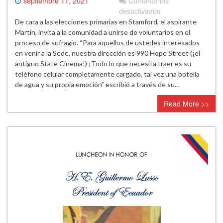
septiembre 11, 2021
Comentarios
en
desactivados
Stanford:
De cara a las elecciones primarias en Stamford, el aspirante
El
Martin, invita a la comunidad a unirse de voluntarios en el
candidato
proceso de sufragio. “Para aquellos de ustedes interesados
de
en venir a la Sede, nuestra dirección es 990 Hope Street (¡el
las
antiguo State Cinema!) ¡Todo lo que necesita traer es su
elecciones
teléfono celular completamente cargado, tal vez una botella
para
de agua y su propia emoción” escribió a través de su…
la
Read More >>
alcaldía,
Martin,
invita
a
todos
sus
partidarios
a
asegurar
la
victoria