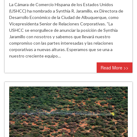
La
La Cámara de Comercio Hispana de los Estados Unidos
Cámara
(USHCC) ha nombrado a Synthia R. Jaramillo, ex Directora de
de
Desarrollo Económico de la Ciudad de Albuquerque, como
Comercio
Vicepresidenta Senior de Relaciones Corporativas. “La
Hispana
USHCC se enorgullece de anunciar la posición de Synthia
de
Jaramillo con nosotros y sabemos que llevará nuestro
los
compromiso con las partes interesadas y las relaciones
Estados
corporativas a nuevas alturas. Esperamos que se una a
Unidos
nuestro creciente equipo…
nombra
Read More >>
a
Synthia
Jaramillo
Vicepresidenta
Senior
de
Relaciones
Corporativas!