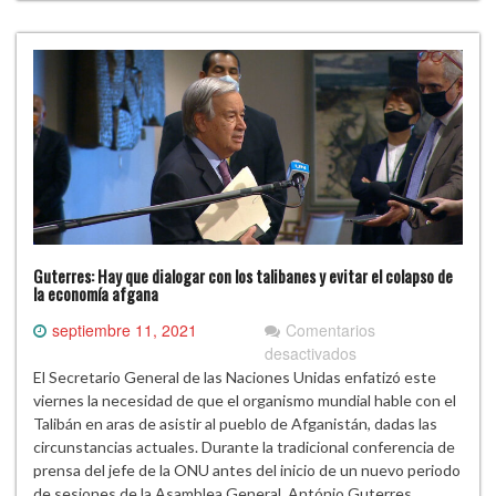
triunfos
a
corto
plazo
Guterres: Hay que dialogar con los talibanes y evitar el colapso de
la economía afgana
septiembre 11, 2021
Comentarios
en
desactivados
Guterres:
El Secretario General de las Naciones Unidas enfatizó este
Hay
viernes la necesidad de que el organismo mundial hable con el
que
Talibán en aras de asistir al pueblo de Afganistán, dadas las
dialogar
circunstancias actuales. Durante la tradicional conferencia de
con
prensa del jefe de la ONU antes del inicio de un nuevo periodo
los
de sesiones de la Asamblea General, António Guterres