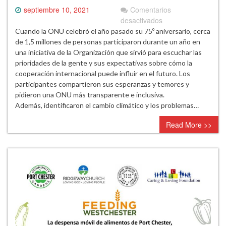
septiembre 10, 2021
Comentarios
en
desactivados
Guterres
Cuando la ONU celebró el año pasado su 75º aniversario, cerca
piensa
de 1,5 millones de personas participaron durante un año en
en
una iniciativa de la Organización que sirvió para escuchar las
grande
prioridades de la gente y sus expectativas sobre cómo la
para
cooperación internacional puede influir en el futuro. Los
los
participantes compartieron sus esperanzas y temores y
próximos
pidieron una ONU más transparente e inclusiva.
25
Además, identificaron el cambio climático y los problemas…
años
Read More >>
de
la
ONU…
y
del
planeta