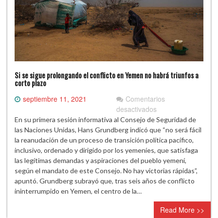
Si se sigue prolongando el conflicto en Yemen no habrá triunfos a
corto plazo
septiembre 11, 2021
Comentarios
en
desactivados
Si
En su primera sesión informativa al Consejo de Seguridad de
se
las Naciones Unidas, Hans Grundberg indicó que “no será fácil
sigue
la reanudación de un proceso de transición política pacífico,
prolongando
inclusivo, ordenado y dirigido por los yemeníes, que satisfaga
el
las legítimas demandas y aspiraciones del pueblo yemení,
conflicto
según el mandato de este Consejo. No hay victorias rápidas”,
en
apuntó. Grundberg subrayó que, tras seis años de conflicto
Yemen
ininterrumpido en Yemen, el centro de la…
no
Read More >>
habrá