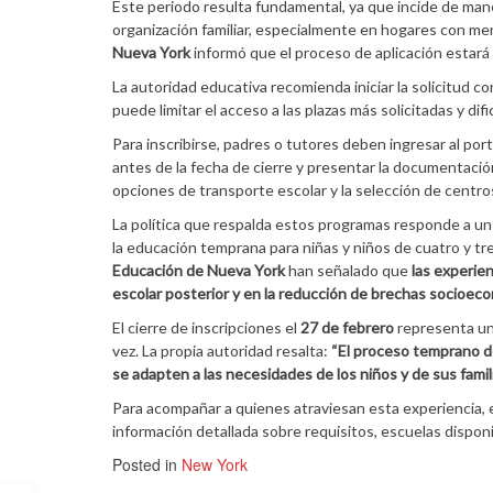
Este periodo resulta fundamental, ya que incide de mane
organización familiar, especialmente en hogares con me
Nueva York
informó que el proceso de aplicación estará 
La autoridad educativa recomienda iniciar la solicitud c
puede limitar el acceso a las plazas más solicitadas y dif
Para inscribirse, padres o tutores deben ingresar al por
antes de la fecha de cierre y presentar la documentación
opciones de transporte escolar y la selección de centros c
La política que respalda estos programas responde a un
la educación temprana para niñas y niños de cuatro y t
Educación de Nueva York
han señalado que
las experie
escolar posterior y en la reducción de brechas socioec
El cierre de inscripciones el
27 de febrero
representa un 
vez. La propia autoridad resalta:
“El proceso temprano de
se adapten a las necesidades de los niños y de sus famil
Para acompañar a quienes atraviesan esta experiencia, 
información detallada sobre requisitos, escuelas disponi
Posted in
New York