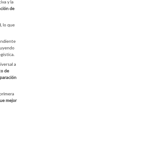
va y la
ción de
, lo que
pondiente
cluyendo
gística.
iversal a
o de
eparación
 primera
que mejor