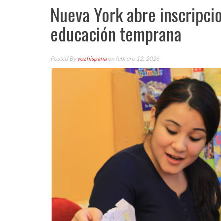
Nueva York abre inscripci
educación temprana
Posted By
vozhispana
on febrero 12, 2026