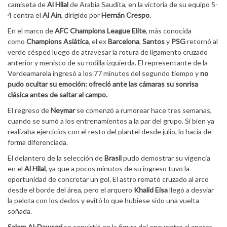
camiseta de
Al Hilal
de Arabia Saudita, en la victoria de su equipo 5-
4 contra el
Al Ain
, dirigido por
Hernán Crespo
.
En el marco de
AFC Champions League Elite
, más conocida
como
Champions Asiática
, el ex
Barcelona
,
Santos
y
PSG
retornó al
verde césped luego de atravesar la rotura de ligamento cruzado
anterior y menisco de su rodilla izquierda. El representante de la
Verdeamarela ingresó a los 77 minutos del segundo tiempo y
no
pudo ocultar su emoción: ofreció ante las cámaras su sonrisa
clásica antes de saltar al campo.
El regreso de
Neymar
se comenzó a rumorear hace tres semanas,
cuando se sumó a los entrenamientos a la par del grupo. Si bien ya
realizaba ejercicios con el resto del plantel desde julio, lo hacía de
forma diferenciada.
El delantero de la selección de
Brasil
pudo demostrar su vigencia
en el
Al Hilal
, ya que a pocos minutos de su ingreso tuvo la
oportunidad de concretar un gol. El astro remató cruzado al arco
desde el borde del área, pero el arquero
Khalid Eisa
llegó a desviar
la pelota con los dedos y evitó lo que hubiese sido una vuelta
soñada.
Salem Al-Dawsari
se convirtió en la figura del encuentro al anotar