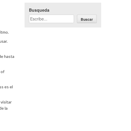
Busqueda
Buscar
itmo.
usar.
 de hasta
 of
s es el
visitar
de la