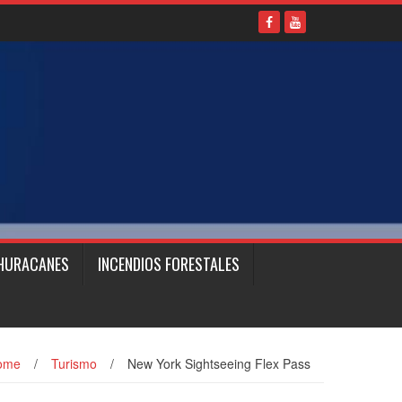
HURACANES
INCENDIOS FORESTALES
ome
/
Turismo
/
New York Sightseeing Flex Pass