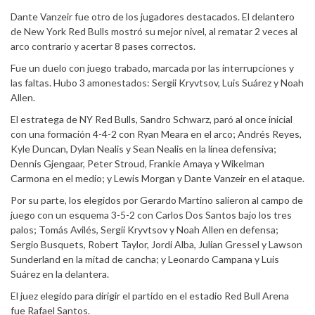
Dante Vanzeir fue otro de los jugadores destacados. El delantero
de New York Red Bulls mostró su mejor nivel, al rematar 2 veces al
arco contrario y acertar 8 pases correctos.
Fue un duelo con juego trabado, marcada por las interrupciones y
las faltas. Hubo 3 amonestados: Sergii Kryvtsov, Luis Suárez y Noah
Allen.
El estratega de NY Red Bulls, Sandro Schwarz, paró al once inicial
con una formación 4-4-2 con Ryan Meara en el arco; Andrés Reyes,
Kyle Duncan, Dylan Nealis y Sean Nealis en la línea defensiva;
Dennis Gjengaar, Peter Stroud, Frankie Amaya y Wikelman
Carmona en el medio; y Lewis Morgan y Dante Vanzeir en el ataque.
Por su parte, los elegidos por Gerardo Martino salieron al campo de
juego con un esquema 3-5-2 con Carlos Dos Santos bajo los tres
palos; Tomás Avilés, Sergii Kryvtsov y Noah Allen en defensa;
Sergio Busquets, Robert Taylor, Jordi Alba, Julian Gressel y Lawson
Sunderland en la mitad de cancha; y Leonardo Campana y Luis
Suárez en la delantera.
El juez elegido para dirigir el partido en el estadio Red Bull Arena
fue Rafael Santos.