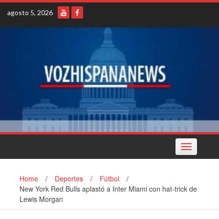
Skip
agosto 5, 2026
to
content
Toggle
navigation
Home
/
Deportes
/
Fútbol
/
New York Red Bulls aplastó a Inter Miami con hat-trick de
Lewis Morgan