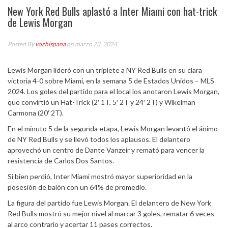
New York Red Bulls aplastó a Inter Miami con hat-trick
de Lewis Morgan
Posted By
vozhispana
on marzo 23, 2024
Lewis Morgan lideró con un triplete a NY Red Bulls en su clara
victoria 4-0 sobre Miami, en la semana 5 de Estados Unidos – MLS
2024. Los goles del partido para el local los anotaron Lewis Morgan,
que convirtió un Hat-Trick (2′ 1T, 5′ 2T y 24′ 2T) y Wikelman
Carmona (20′ 2T).
En el minuto 5 de la segunda etapa, Lewis Morgan levantó el ánimo
de NY Red Bulls y se llevó todos los aplausos. El delantero
aprovechó un centro de Dante Vanzeir y remató para vencer la
resistencia de Carlos Dos Santos.
Si bien perdió, Inter Miami mostró mayor superioridad en la
posesión de balón con un 64% de promedio.
La figura del partido fue Lewis Morgan. El delantero de New York
Red Bulls mostró su mejor nivel al marcar 3 goles, rematar 6 veces
al arco contrario y acertar 11 pases correctos.