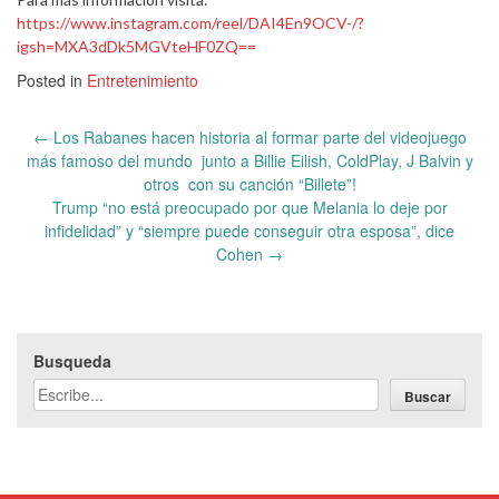
https://www.instagram.com/reel/DAI4En9OCV-/?
igsh=MXA3dDk5MGVteHF0ZQ==
Posted in
Entretenimiento
Post
←
Los Rabanes hacen historia al formar parte del videojuego
navigation
más famoso del mundo junto a Billie Eilish, ColdPlay, J Balvin y
otros con su canción “Billete”!
Trump “no está preocupado por que Melania lo deje por
infidelidad” y “siempre puede conseguir otra esposa”, dice
Cohen
→
Busqueda
Buscar