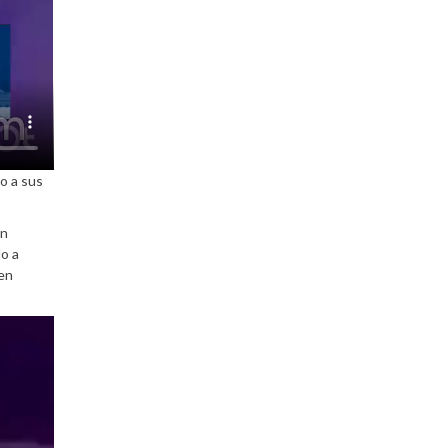
do a sus
on
do a
ien