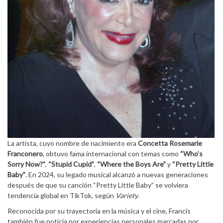
La artista, cuyo nombre de nacimiento era
Concetta Rosemarie
Franconero
, obtuvo fama internacional con temas como
“Who’s
Sorry Now?”
,
“Stupid Cupid”
,
“Where the Boys Are”
y
“Pretty Little
Baby”
. En 2024, su legado musical alcanzó a nuevas generaciones
después de que su canción “Pretty Little Baby” se volviera
tendencia global en TikTok, según
Variety
.
Reconocida por su trayectoria en la música y el cine, Francis
también fue noticia por experiencias personales marcadas por