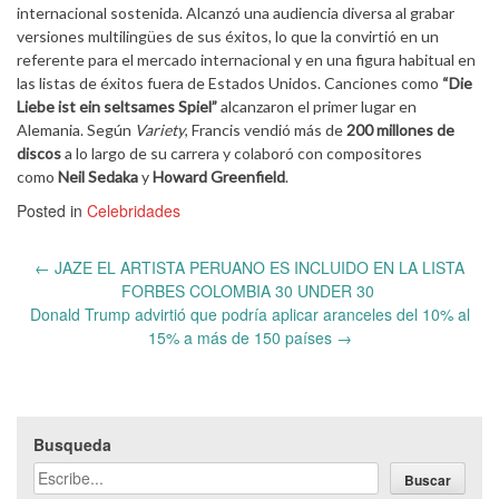
internacional sostenida. Alcanzó una audiencia diversa al grabar
versiones multilingües de sus éxitos, lo que la convirtió en un
referente para el mercado internacional y en una figura habitual en
las listas de éxitos fuera de Estados Unidos. Canciones como
“Die
Liebe ist ein seltsames Spiel”
alcanzaron el primer lugar en
Alemania. Según
Variety
, Francis vendió más de
200 millones de
discos
a lo largo de su carrera y colaboró con compositores
como
Neil Sedaka
y
Howard Greenfield
.
Posted in
Celebridades
Post
←
JAZE EL ARTISTA PERUANO ES INCLUIDO EN LA LISTA
navigation
FORBES COLOMBIA 30 UNDER 30
Donald Trump advirtió que podría aplicar aranceles del 10% al
15% a más de 150 países
→
Busqueda
Buscar