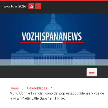
Skip
agosto 6, 2026
to
content
Toggle
navigation
Home
/
Celebridades
/
Murió Connie Francis, ícono del pop estadounidense y voz de
la viral “Pretty Little Baby” en TikTok