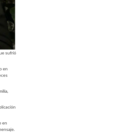
ue sufrió
o en
eces
ilia,
blicación
e en
mensaje.