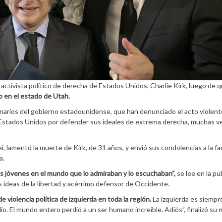
 activista político de derecha de Estados Unidos, Charlie Kirk, luego de q
o en el estado de Utah.
ionarios del gobierno estadounidense, que han denunciado el acto violent
 Estados Unidos por defender sus ideales de extrema derecha, muchas v
i, lamentó la muerte de Kirk, de 31 años, y envió sus condolencias a la fam
a.
 los jóvenes en el mundo que lo admiraban y lo escuchaban“,
se lee en la pu
as ideas de la libertad y acérrimo defensor de Occidente.
 violencia política de izquierda en toda la región.
La izquierda es siempr
. El mundo entero perdió a un ser humano increíble. Adiós”, finalizó su 