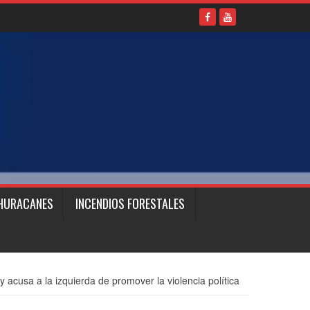
HURACANES
INCENDIOS FORESTALES
 y acusa a la izquierda de promover la violencia política