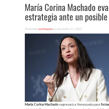
María Corina Machado eval
estrategia ante un posible
Posted By
vozhispana
on diciembre 11, 2025
María Corina Machado
regresará a Venezuela para
forza