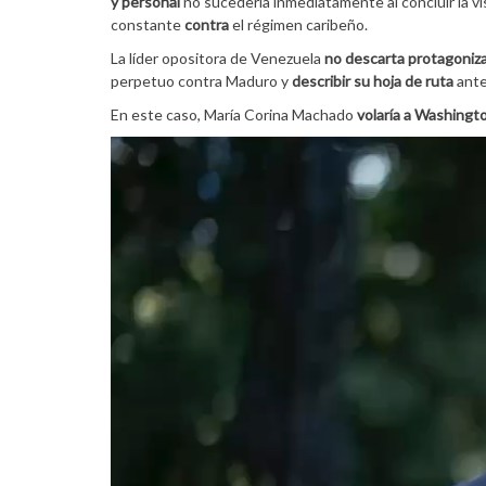
y personal
no sucedería inmediatamente al concluir la v
constante
contra
el régimen caribeño.
La líder opositora de Venezuela
no descarta protagoniza
perpetuo contra Maduro y
describir su hoja de ruta
ante
En este caso, María Corina Machado
volaría a Washingt