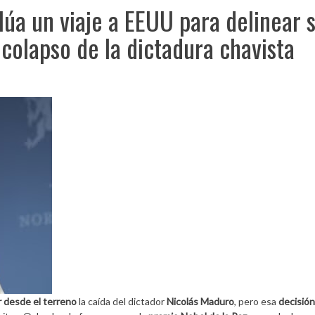
úa un viaje a EEUU para delinear 
 colapso de la dictadura chavista
r desde el terreno
la caída del dictador
Nicolás Maduro
, pero esa
decisión