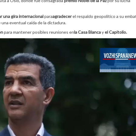
isita a Oslo, donde fue consagrada
premio Nobel de la Paz
por su lucha
r una gira internacional
para
agradecer
el respaldo geopolítico a su emba
 una eventual caída de la dictadura.
on
para mantener posibles reuniones en
la Casa Blanca
y
el Capitolio.