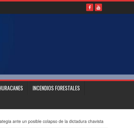
HURACANES
INCENDIOS FORESTALES
tegia ante un posible colapso de la dictadura chavista