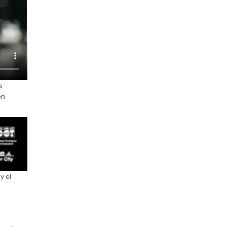
s
en
y el