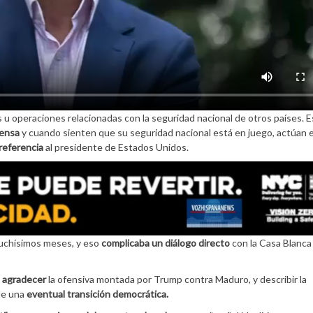
 u operaciones relacionadas con la seguridad nacional de otros países. E
fensa
y cuando sienten que su seguridad nacional está en juego, actúan 
 referencia
al presidente de Estados Unidos.
uchísimos meses, y eso
complicaba un diálogo directo
con la Casa Blanca 
a agradecer
la ofensiva montada por Trump contra Maduro, y describir la
 de una
eventual transición democrática.