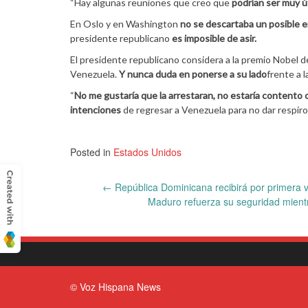
“Hay algunas reuniones que creo que
podrían ser muy ú
En Oslo y en Washington
no se descartaba un posible
presidente republicano
es imposible de asir.
El presidente republicano considera a la premio Nobel d
Venezuela.
Y nunca duda en ponerse a su lado
frente a 
“
No me gustaría que la arrestaran, no estaría contento 
intenciones
de regresar a Venezuela para no dar respir
Posted in
Estados Unidos
Post
←
República Dominicana recibirá por primera v
Maduro refuerza su seguridad mient
navigation
© Voz Hispana News