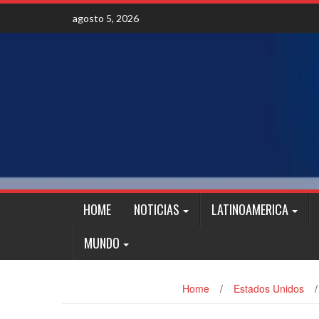
Skip
agosto 5, 2026
to
content
HOME
NOTICIAS
LATINOAMERICA
MUNDO
Home
/
Estados Unidos
/