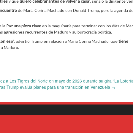
tiles
y que
quiero celebrar antes de volver a casa
”, señaló la dirigente ve
 encuentro
de María Corina Machado con Donald Trump, pero la agenda de
e la Paz
una pieza clave
en la maquinaria para terminar con los días de Ma
las agresiones recurrentes de Maduro y su burocracia política.
con eso
”, advirtió Trump en relación a María Corina Machado, que
tiene
o a Maduro.
ez a Los Tigres del Norte en mayo de 2026 durante su gira “La Loterí
ras Trump evalúa planes para una transición en Venezuela
→