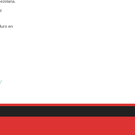
nezolana.
l
duro en
a”