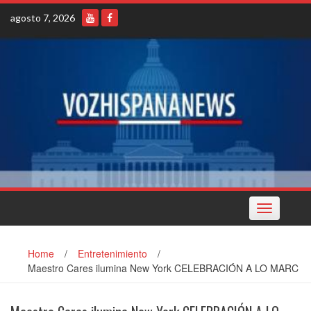
Skip
agosto 7, 2026
to
content
Toggle
navigation
Home
/
Entretenimiento
/
Maestro Cares ilumina New York CELEBRACIÓN A LO MARC