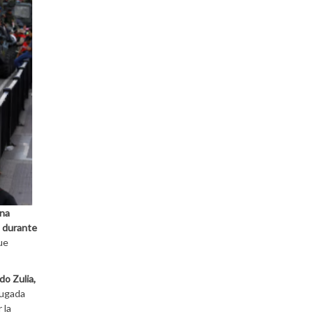
ana
n durante
ue
do Zulia,
rugada
 la