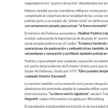
seguridad en los “puntos de acción” diseminados por la f
Maduro detalló que las maniobras militares comenzaron 
completado la cobertura de la totalidad de las costas 
policial, junto a un equipo de “primer nivel” en defensa 
con armamento pesado para actuar “si fuera necesario”.
El ministro de Defensa venezolano,
Vladimir Padrino Ló
estatal, subrayando la importancia de alcanzar el “punt
naval estadounidense en el Caribe.
“Estamos haciendo o
operaciones de exploración y radioeléctricas también, l
venezolanas y saturación y profilaxis también policial en
Padrino López añadió que cualquier operación encubier
por parte del presidente de Estados Unidos para que la a
titular de Defensa, citado por
VTV
:
“Ellos pueden desple
cualquier intento fracasará”.
La tensión también se incrementó este jueves después
administración pretende ampliar la campaña militar contr
intervenciones.
“La tierra será lo siguiente”
, declaró Tr
Hegseth
, según información recogida por
Bloomberg
.
El mandatario estadounidense insistió en la necesidad de