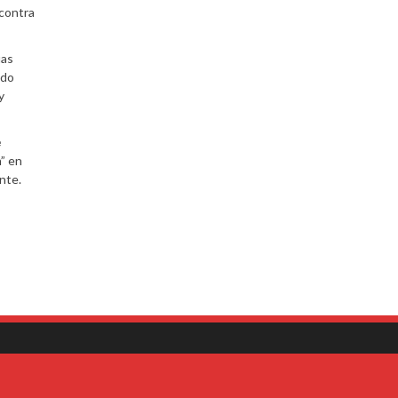
 contra
uas
ndo
y
e
” en
nte.