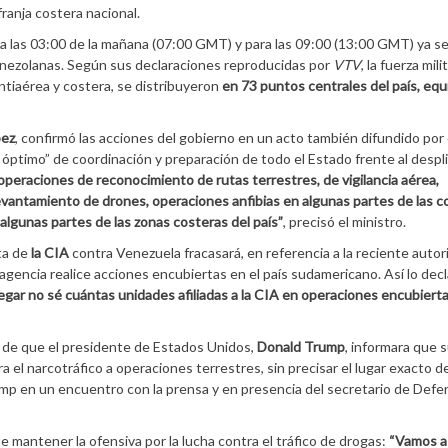
ranja costera nacional.
a las 03:00 de la mañana (07:00 GMT) y para las 09:00 (13:00 GMT) ya se
venezolanas. Según sus declaraciones reproducidas por
VTV
, la fuerza mili
antiaérea y costera, se distribuyeron
en 73 puntos centrales del país, eq
pez
, confirmó las acciones del gobierno en un acto también difundido por 
o óptimo” de coordinación y preparación de todo el Estado frente al desp
peraciones de reconocimiento de rutas terrestres, de vigilancia aérea,
evantamiento de drones, operaciones anfibias en algunas partes de las c
 algunas partes de las zonas costeras del país”
, precisó el ministro.
ta de
la CIA
contra Venezuela fracasará, en referencia a la reciente autor
gencia realice acciones encubiertas en el país sudamericano. Así lo decl
gar no sé cuántas unidades afiliadas a la CIA en operaciones encubiert
 de que el presidente de Estados Unidos,
Donald Trump
, informara que 
a el narcotráfico a operaciones terrestres, sin precisar el lugar exacto d
ump en un encuentro con la prensa y en presencia del secretario de Def
 mantener la ofensiva por la lucha contra el tráfico de drogas:
“Vamos a