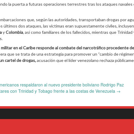
iendo la puerta a futuras operaciones terrestres tras los ataques navales
mbarcaciones que, según las autoridades, transportaban drogas por ag
los últimos dos ataques, las víctimas eran supuestamente civiles, incluye
a
y
Colombia
, así como familiares de los fallecidos, mientras que Trinidad 
s.
militar en el Caribe responde al combate del narcotráfico procedente d
era que se trata de una estrategia para promover un “cambio de régimen
n cartel de drogas,
acusación que el líder venezolano rechaza públicame
mericanos respaldaron al nuevo presidente boliviano Rodrigo Paz
litares con Trinidad y Tobago frente a las costas de Venezuela
→