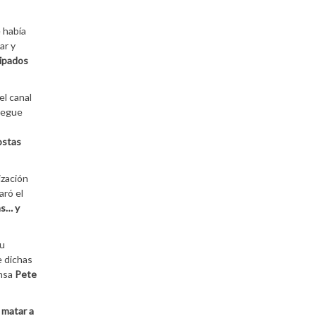
 había
tar y
uipados
el canal
liegue
ostas
ización
aró el
as… y
su
e dichas
ensa
Pete
 matar a