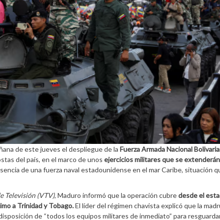
ñana de este jueves el despliegue de la
Fuerza Armada Nacional Bolivari
costas del país, en el marco de unos
ejercicios militares que se extenderá
sencia de una fuerza naval estadounidense en el mar Caribe, situación q
e Televisión (VTV)
, Maduro informó que la operación cubre
desde el esta
ximo a Trinidad y Tobago.
El líder del régimen chavista explicó que la mad
 disposición de “todos los equipos militares de inmediato” para resguardar