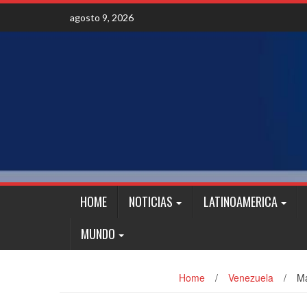
Skip
agosto 9, 2026
to
content
HOME
NOTICIAS
LATINOAMERICA
MUNDO
Home
/
Venezuela
/
Ma