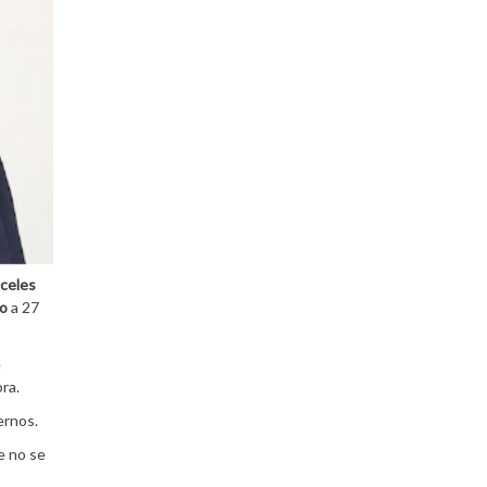
celes
ro
a 27
e
ra.
ernos.
e no se