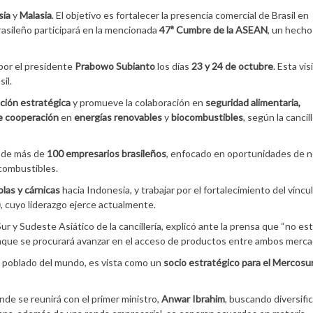
sia
y
Malasia
. El objetivo es fortalecer la presencia comercial de Brasil en
brasileño participará en la mencionada
47ª Cumbre de la ASEAN
, un hecho
 por el presidente
Prabowo Subianto
los días
23 y 24 de octubre
. Esta vis
il.
ción estratégica
y promueve la colaboración en
seguridad alimentaria,
e cooperación
en
energías renovables
y
biocombustibles
, según la cancill
ón de más de
100 empresarios brasileños
, enfocado en oportunidades de 
ocombustibles.
las y cárnicas
hacia Indonesia, y trabajar por el fortalecimiento del víncu
)
, cuyo liderazgo ejerce actualmente.
 Sur y Sudeste Asiático de la cancillería, explicó ante la prensa que “no es
unque se procurará avanzar en el acceso de productos entre ambos merca
ás poblado del mundo, es vista como un
socio estratégico para el Mercosu
onde se reunirá con el primer ministro,
Anwar Ibrahim
, buscando diversific