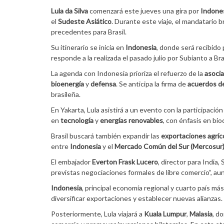
Lula da Silva
comenzará este jueves una gira por
Indone
el
Sudeste Asiático
. Durante este viaje, el mandatario 
precedentes para Brasil.
Su itinerario se inicia en
Indonesia
, donde será recibido
responde a la realizada el pasado julio por Subianto a Bras
La agenda con Indonesia prioriza el refuerzo de la
asocia
bioenergía
y
defensa
. Se anticipa la firma de
acuerdos d
brasileña.
En Yakarta, Lula asistirá a un evento con la participaci
en
tecnología
y
energías renovables
, con énfasis en bi
Brasil buscará también expandir las
exportaciones agríco
entre
Indonesia
y el
Mercado Común del Sur (Mercosur
El embajador
Everton Frask Lucero
, director para India,
previstas negociaciones formales de libre comercio”, a
Indonesia
, principal economía regional y cuarto país m
diversificar exportaciones y establecer nuevas alianzas.
Posteriormente, Lula viajará a
Kuala Lumpur
,
Malasia
, d