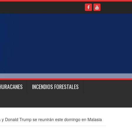
HURACANES
INCENDIOS FORESTALES
va y Donald Trump se reunirán este domingo en Malasia