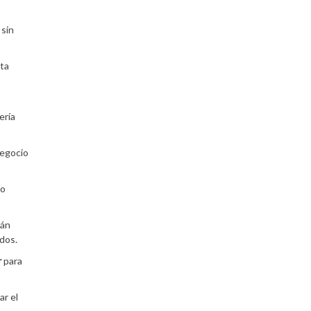
 sin
ita
ería
negocio
lo
tán
dos.
r
para
ar el