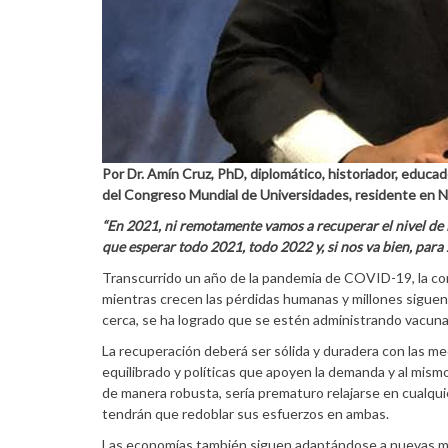
Por Dr. Amín Cruz, PhD, diplomático, historiador, educa
del Congreso Mundial de Universidades, residente en 
“En 2021, ni remotamente vamos a recuperar el nivel de l
que esperar todo 2021, todo 2022 y, si nos va bien, par
Transcurrido un año de la pandemia de COVID-19, la c
mientras crecen las pérdidas humanas y millones siguen 
cerca, se ha logrado que se estén administrando vacuna
La recuperación deberá ser sólida y duradera con las med
equilibrado y políticas que apoyen la demanda y al mis
de manera robusta, sería prematuro relajarse en cualquie
tendrán que redoblar sus esfuerzos en ambas.
Las economías también siguen adaptándose a nuevas modal