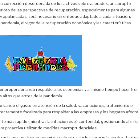
una corrección desordenada de los activos sobrevalorados, un abrupto
erioro de las perspectivas de recuperación, especialmente para algunas
 apalancadas, será necesario un enfoque adaptado a cada situación,
a pandemia, el vigor de la recuperación económica y las características
ir proporcionando respaldo a las economías y al mismo tiempo hacer fre
s altos que antes de la pandemia
riorizando el gasto en atención de la salud: vacunaciones, tratamiento e
correctamente focalizada para respaldar a las empresas y los hogares afect
to más rápido (mientras la inflación esté contenida), gestionando al mi
nera proactiva utilizando medidas macroprudenciales.
rse más en construir economías resilientes, inclusivas y más verdes, tanto