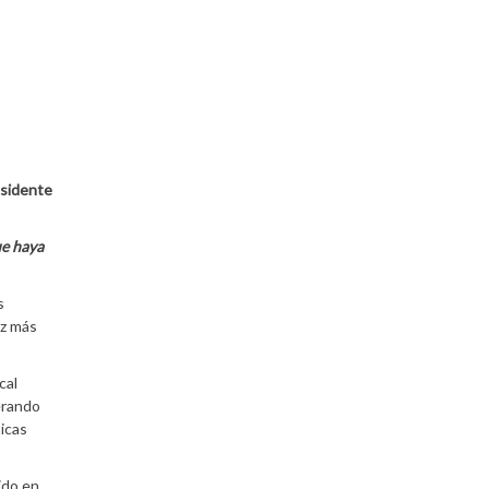
esidente
ue haya
s
ez más
cal
erando
ticas
ido en