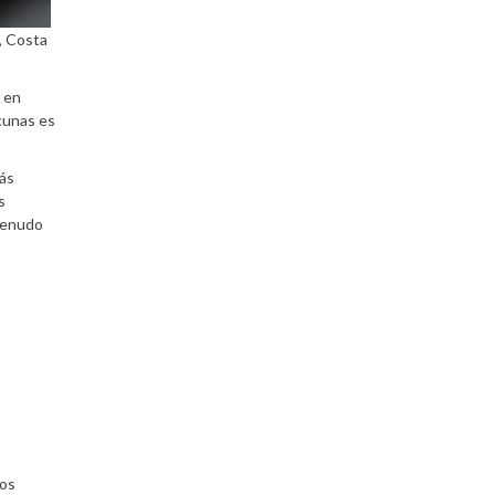
, Costa
o en
cunas es
más
s
 menudo
dos