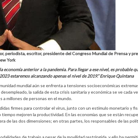
dor, periodista, escritor, presidente del Congreso Mundial de Prensa y pr
New York
a economía anterior a la pandemia. Para llegar a ese nivel, es probable q
a 2023 estaremos alcanzando apenas el nivel de 2019.” Enrique Quintana
omunidad mundial aún se enfrenta a tensiones socioeconómicas extrema
desempleado, la salida de esta crisis sanitaria y económica se ve cada v
s a millones de personas en el mundo.
idas firmes para controlar el virus, junto con un estímulo monetario y fis
mo tiempo mejoren la productividad. En las economías que se están recup
ra de las dos dimensiones; en otras partes, los responsables de las polí
idades de trabajo a pesar de la movilidad restringida, y ello ha permit