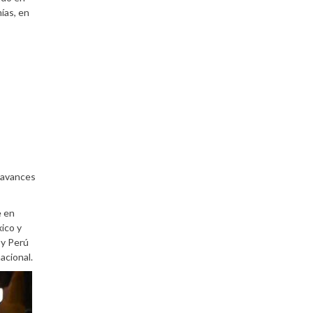
ías, en
s avances
e en
ico y
 y Perú
acional.