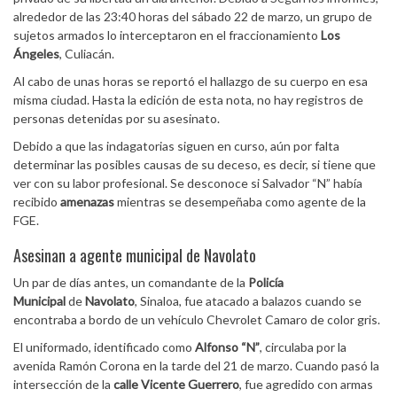
alrededor de las 23:40 horas del sábado 22 de marzo, un grupo de
sujetos armados lo interceptaron en el fraccionamiento
Los
Ángeles
, Culiacán.
Al cabo de unas horas se reportó el hallazgo de su cuerpo en esa
misma ciudad. Hasta la edición de esta nota, no hay registros de
personas detenidas por su asesinato.
Debido a que las indagatorias siguen en curso, aún por falta
determinar las posibles causas de su deceso, es decir, si tiene que
ver con su labor profesional. Se desconoce si Salvador “N” había
recibido
amenazas
mientras se desempeñaba como agente de la
FGE.
Asesinan a agente municipal de Navolato
Un par de días antes, un comandante de la
Policía
Municipal
de
Navolato
, Sinaloa, fue atacado a balazos cuando se
encontraba a bordo de un vehículo Chevrolet Camaro de color gris.
El uniformado, identificado como
Alfonso “N”
, circulaba por la
avenida Ramón Corona en la tarde del 21 de marzo. Cuando pasó la
intersección de la
calle Vicente Guerrero
, fue agredido con armas