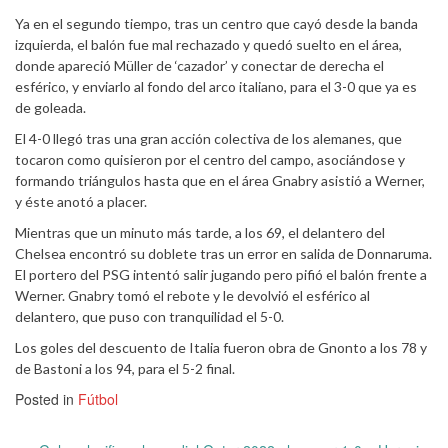
Ya en el segundo tiempo, tras un centro que cayó desde la banda
izquierda, el balón fue mal rechazado y quedó suelto en el área,
donde apareció Müller de ‘cazador’ y conectar de derecha el
esférico, y enviarlo al fondo del arco italiano, para el 3-0 que ya es
de goleada.
El 4-0 llegó tras una gran acción colectiva de los alemanes, que
tocaron como quisieron por el centro del campo, asociándose y
formando triángulos hasta que en el área Gnabry asistió a Werner,
y éste anotó a placer.
Mientras que un minuto más tarde, a los 69, el delantero del
Chelsea encontró su doblete tras un error en salida de Donnaruma.
El portero del PSG intentó salir jugando pero pifió el balón frente a
Werner. Gnabry tomó el rebote y le devolvió el esférico al
delantero, que puso con tranquilidad el 5-0.
Los goles del descuento de Italia fueron obra de Gnonto a los 78 y
de Bastoni a los 94, para el 5-2 final.
Posted in
Fútbol