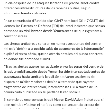
un día después de los ataques lanzados el Ejército israelí contra
diferentes infraestructuras de los rebeldes hutíes, según
informaron fuentes oficiales.
En un comunicado difundido a las 03:47 hora local (01:47 GMT) del
viernes, las Fuerzas de Defensa (FDI) de Israel indicaron que habían
derribado un
misil lanzado desde Yemen
antes de que ingresara a
territorio israelí.
Las sirenas antiaéreas sonaron en numerosos puntos del centro
del país “debido a la
posible caída de escombros de la intercepción
”,
explicó el texto oficial, que no ofreció detalles del punto concreto
en donde fue derribado el misil.
“
Tras las alertas que se han activado en varias zonas del centro de
Israel, un misil lanzado desde Yemen ha sido interceptado antes de
que cruzara hacia territorio israelí
. Se activaron las alertas de
disparo de misiles y cohetes debido al temor de que cayeran
fragmentos de intercepción”, informaron las FDI a través de un
comunicado publicado en su perfil de la red social X.
El servicio de emergencias israelí
Magen David Adom
indicó que, si
bien no hubo víctimas ni heridos como consecuencia directa del