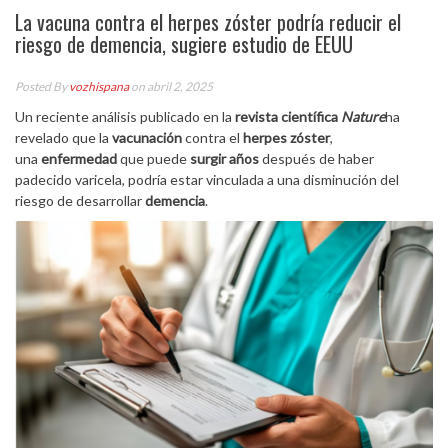
La vacuna contra el herpes zóster podría reducir el
riesgo de demencia, sugiere estudio de EEUU
Posted By
vozhispana
on abril 2, 2025
Un reciente análisis publicado en la
revista científica
Nature
ha
revelado que la
vacunación
contra el
herpes zóster
,
una
enfermedad
que puede
surgir años
después de haber
padecido varicela, podría estar vinculada a una disminución del
riesgo de desarrollar
demencia
.