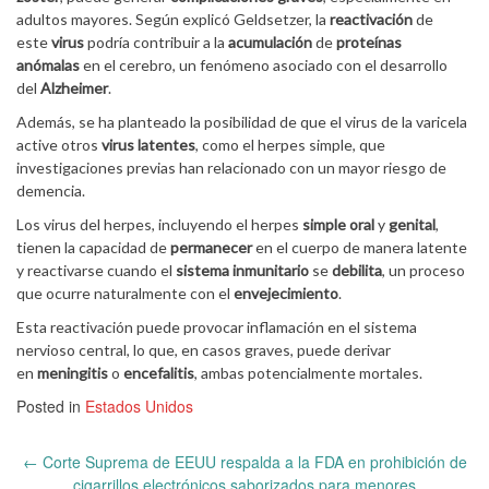
adultos mayores. Según explicó Geldsetzer, la
reactivación
de
este
virus
podría contribuir a la
acumulación
de
proteínas
anómalas
en el cerebro, un fenómeno asociado con el desarrollo
del
Alzheimer
.
Además, se ha planteado la posibilidad de que el virus de la varicela
active otros
virus latentes
, como el herpes simple, que
investigaciones previas han relacionado con un mayor riesgo de
demencia.
Los virus del herpes, incluyendo el herpes
simple oral
y
genital
,
tienen la capacidad de
permanecer
en el cuerpo de manera latente
y reactivarse cuando el
sistema inmunitario
se
debilita
, un proceso
que ocurre naturalmente con el
envejecimiento
.
Esta reactivación puede provocar inflamación en el sistema
nervioso central, lo que, en casos graves, puede derivar
en
meningitis
o
encefalitis
, ambas potencialmente mortales.
Posted in
Estados Unidos
Post
←
Corte Suprema de EEUU respalda a la FDA en prohibición de
navigation
cigarrillos electrónicos saborizados para menores