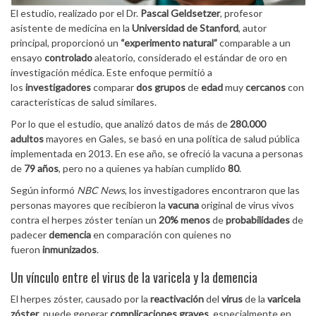
El estudio, realizado por el Dr.
Pascal Geldsetzer
, profesor
asistente de medicina en la
Universidad de Stanford
, autor
principal, proporcionó un
“experimento natural”
comparable a un
ensayo
controlado
aleatorio, considerado el estándar de oro en
investigación médica. Este enfoque permitió a
los
investigadores
comparar
dos grupos
de
edad
muy
cercanos
con
características de salud similares.
Por lo que el estudio, que analizó datos de más de
280.000
adultos
mayores en Gales, se basó en una política de salud pública
implementada en 2013. En ese año, se ofreció la vacuna a personas
de
79 años
, pero no a quienes ya habían cumplido
80
.
Según informó
NBC News
, los investigadores encontraron que las
personas mayores que recibieron la
vacuna
original de virus vivos
contra el herpes zóster tenían un
20% menos
de
probabilidades
de
padecer
demencia
en comparación con quienes no
fueron
inmunizados
.
Un vínculo entre el virus de la varicela y la demencia
El herpes zóster, causado por la
reactivación
del
virus
de la
varicela
zóster
, puede generar
complicaciones graves
, especialmente en