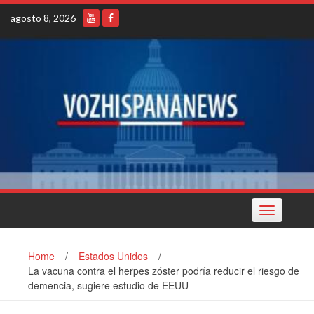
Skip
agosto 8, 2026
to
content
Toggle
navigation
Home
/
Estados Unidos
/
La vacuna contra el herpes zóster podría reducir el riesgo de
demencia, sugiere estudio de EEUU