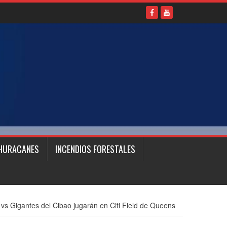
HURACANES
INCENDIOS FORESTALES
 vs Gigantes del Cibao jugarán en Citi Field de Queens