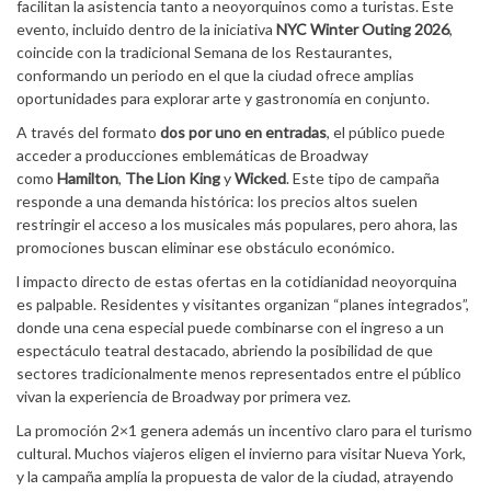
facilitan la asistencia tanto a neoyorquinos como a turistas. Este
evento, incluido dentro de la iniciativa
NYC Winter Outing 2026
,
coincide con la tradicional Semana de los Restaurantes,
conformando un periodo en el que la ciudad ofrece amplias
oportunidades para explorar arte y gastronomía en conjunto.
A través del formato
dos por uno en entradas
, el público puede
acceder a producciones emblemáticas de Broadway
como
Hamilton
,
The Lion King
y
Wicked
. Este tipo de campaña
responde a una demanda histórica: los precios altos suelen
restringir el acceso a los musicales más populares, pero ahora, las
promociones buscan eliminar ese obstáculo económico.
l impacto directo de estas ofertas en la cotidianidad neoyorquina
es palpable. Residentes y visitantes organizan “planes integrados”,
donde una cena especial puede combinarse con el ingreso a un
espectáculo teatral destacado, abriendo la posibilidad de que
sectores tradicionalmente menos representados entre el público
vivan la experiencia de Broadway por primera vez.
La promoción 2×1 genera además un incentivo claro para el turismo
cultural. Muchos viajeros eligen el invierno para visitar Nueva York,
y la campaña amplía la propuesta de valor de la ciudad, atrayendo