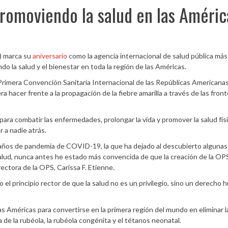
romoviendo la salud en las Améric
) marca su
aniversario
como la agencia internacional de salud pública más
 la salud y el bienestar en toda la región de las Américas.
 Primera Convención Sanitaria Internacional de las Repúblicas Americanas
ra hacer frente a la propagación de la fiebre amarilla a través de las fron
ra combatir las enfermedades, prolongar la vida y promover la salud físi
 a nadie atrás.
s años de pandemia de COVID-19, la que ha dejado al descubierto algunas
lud, nunca antes he estado más convencida de que la creación de la OP
rectora de la OPS, Carissa F. Etienne.
o el principio rector de que la salud no es un privilegio, sino un derecho
las Américas para convertirse en la primera región del mundo en eliminar la
ca de la rubéola, la rubéola congénita y el tétanos neonatal.