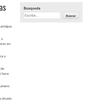
as
Busqueda
Buscar
 antigua
 y
teras en
ca y
 de
S hace
 humano
 viruela