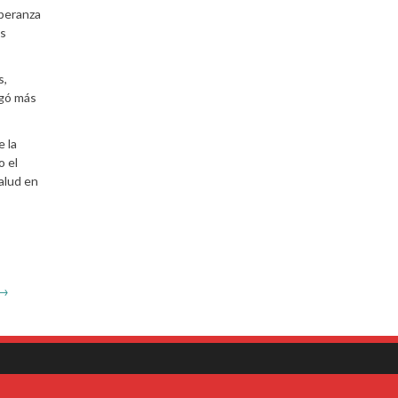
peranza
as
s,
egó más
e la
o el
salud en
→