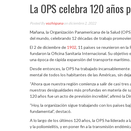
La OPS celebra 120 años p
Posted By
vozhispana
on diciembre 2, 2022
Mañana, la Organización Panamericana de la Salud (OPS
del mundo, celebrando 12 décadas de trabajo promoviendo
El 2 de diciembre de
1902
, 11 países se reunieron en la
fundaron la Oficina Sanitaria Internacional. Su objetivo e
una época de rápida expansión del transporte marítimo.
Desde entonces, la OPS ha trabajado incansablemente pa
mental de todos los habitantes de las Américas, sin dejar
“Ahora que nuestra región comienza a salir de casi tre
nuestras desigualdades más profundas en materia de sa
120 años fue un acto de previsión increíble”, afirmó la Di
“Hoy, la organización sigue trabajando con los países baj
fundamental”, destacó.
A lo largo de los últimos 120 años, la OPS ha liderado a 
y la poliomielitis, y en poner fin a la transmisión endémi