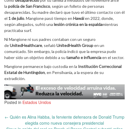
como
desaparecido
por su familia a mediados de noviembre ante
la
policía de San Francisco
, según un folleto de personas
desaparecidas. Su madre declaró que tuvo el último contacto con él
el
1 de julio
. Mangione pasó tiempo en
Hawái
en 2022, donde,
según allegados, sufrió una
lesión crónica en la espalda
mientras
practicaba surf.
Ni Mangione ni sus padres contaban con un seguro
de
UnitedHealthcare
, señaló
UnitedHealth Group
en un
comunicado. Sin embargo, la policía indicó que la empresa pudo
haber sido un objetivo debido a su
tamaño e influencia
en el sector.
Mangione permanece bajo custodia en la
Institución Correccional
Estatal de Huntingdon
, en Pensilvania, a la espera de su
extradición.
Posted in
Estados Unidos
Post
←
Quién es Alina Habba, la ferviente defensora de Donald Trump
navigation
elegida como nueva consejera presidencial
Sigue la caída del real en Brasil: el Banco Central subastó miles