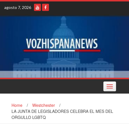
Skip
agosto 7, 2026
to
content
Toggle
navigation
Home
/
Westchester
/
LA JUNTA DE LEGISLADORES CELEBRA EL MES DEL
ORGULLO LGBTQ