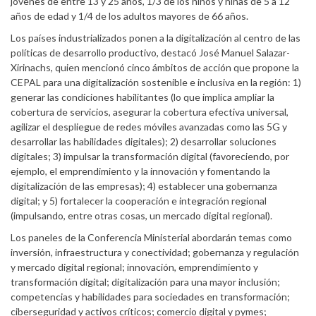
jóvenes de entre 13 y 25 años, 1/3 de los niños y niñas de 5 a 12
años de edad y 1/4 de los adultos mayores de 66 años.
Los países industrializados ponen a la digitalización al centro de las
políticas de desarrollo productivo, destacó José Manuel Salazar-
Xirinachs, quien mencionó cinco ámbitos de acción que propone la
CEPAL para una digitalización sostenible e inclusiva en la región: 1)
generar las condiciones habilitantes (lo que implica ampliar la
cobertura de servicios, asegurar la cobertura efectiva universal,
agilizar el despliegue de redes móviles avanzadas como las 5G y
desarrollar las habilidades digitales); 2) desarrollar soluciones
digitales; 3) impulsar la transformación digital (favoreciendo, por
ejemplo, el emprendimiento y la innovación y fomentando la
digitalización de las empresas); 4) establecer una gobernanza
digital; y 5) fortalecer la cooperación e integración regional
(impulsando, entre otras cosas, un mercado digital regional).
Los paneles de la Conferencia Ministerial abordarán temas como
inversión, infraestructura y conectividad; gobernanza y regulación
y mercado digital regional; innovación, emprendimiento y
transformación digital; digitalización para una mayor inclusión;
competencias y habilidades para sociedades en transformación;
ciberseguridad y activos críticos; comercio digital y pymes;