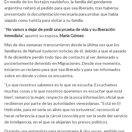
En medio de los festejos navideños, la familia del gendarme
argentino reiteró el pedido para que sea liberado, tras haberse
presentado
la documentación
necesaria para probar que había
viajado como turista para visitar a su familia.
“
No vamos a dejar de pedir una prueba de vida y su liberación
inmediata
”, apuntó su esposa,
María Gómez
.
Más de dos semanas transcurrieron desde la última vez que los
familiares de Nahuel tuvieron noticias de él, debido a que el pasado
8 de diciembre perdió todo tipo de contacto al ser demorado y
posteriormente detenido en Migraciones. Desde ese momento,
iniciaron un reclamo para que sea liberado y para ser informados
sobre en dónde y cómo se encuentra.
“Lo que nosotros sabemos es lo que se escucha. Escuchamos
muchas cosas y lo que nosotros queremos es escuchar que está
bien”, remarcó la mujer, respecto de la poca información oficial que
recibieron por parte de las autoridades venezolanas. “Está en El
Helicoide, para mí sería un alivio que no estuviese”, reconoció al
hacer referencia a que la cárcel conocida por ser la sede del servicio
de inteligencia, en el que se alojarían los presos políticos.
Durante una entrevista para el programa A dos voces, emitido por