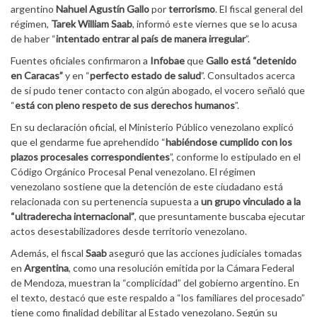
argentino
Nahuel Agustín Gallo
por
terrorismo
. El fiscal general del
régimen,
Tarek William Saab
, informó este viernes que se lo acusa
de haber “
intentado entrar al país de manera irregular
”.
Fuentes oficiales confirmaron a
Infobae
que
Gallo está “detenido
en Caracas”
y en “
perfecto estado de salud
”. Consultados acerca
de si pudo tener contacto con algún abogado, el vocero señaló que
“
está con pleno respeto de sus derechos humanos
”.
En su declaración oficial, el Ministerio Público venezolano explicó
que el gendarme fue aprehendido “
habiéndose cumplido con los
plazos procesales correspondientes
”, conforme lo estipulado en el
Código Orgánico Procesal Penal venezolano. El régimen
venezolano sostiene que la detención de este ciudadano está
relacionada con su pertenencia supuesta a
un grupo vinculado a la
“ultraderecha internacional”
, que presuntamente buscaba ejecutar
actos desestabilizadores desde territorio venezolano.
Además, el fiscal
Saab
aseguró que las acciones judiciales tomadas
en
Argentina
, como una resolución emitida por la Cámara Federal
de Mendoza, muestran la “complicidad” del gobierno argentino. En
el texto, destacó que este respaldo a “los familiares del procesado”
tiene como finalidad debilitar al Estado venezolano. Según su