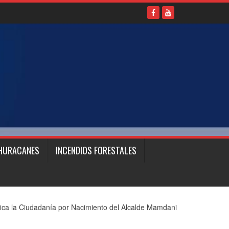
HURACANES
INCENDIOS FORESTALES
ica la Ciudadanía por Nacimiento del Alcalde Mamdani