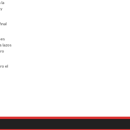
 la
 y
inal
ses
s lazos
uro
ro el