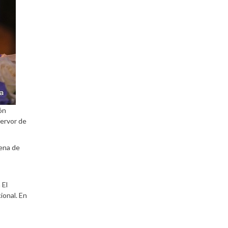
ón
fervor de
lena de
,
 El
ional. En