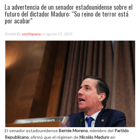
La advertencia de un senador estadounidense sobre el
futuro del dictador Maduro: “Su reino de terror está
por acabar”
Posted By
vozhispana
on agosto 15, 2025
El senador estadounidense
Bernie Moreno
, miembro del
Partido
Republicano
, afirmó que el régimen de
Nicolás Maduro
en