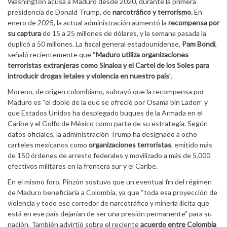
Washington acusa a Maduro desde 2020, durante la primera
presidencia de Donald Trump, de
narcotráfico y terrorismo.
En
enero de 2025, la actual administración aumentó la
recompensa por
su captura
de 15 a 25 millones de dólares, y la semana pasada la
duplicó a 50 millones. La fiscal general estadounidense,
Pam Bondi
,
señaló recientemente que “
Maduro utiliza organizaciones
terroristas extranjeras como Sinaloa y el Cartel de los Soles para
introducir drogas letales y violencia en nuestro país
”.
Moreno, de origen colombiano, subrayó que la recompensa por
Maduro es “el doble de la que se ofreció por Osama bin Laden” y
que Estados Unidos ha desplegado buques de la Armada en el
Caribe y el Golfo de México como parte de su estrategia. Según
datos oficiales, la administración Trump ha designado a ocho
carteles mexicanos como
organizaciones terroristas
, emitido más
de 150 órdenes de arresto federales y movilizado a más de 5.000
efectivos militares en la frontera sur y el Caribe.
En el mismo foro, Pinzón sostuvo que un eventual fin del régimen
de Maduro beneficiaría a Colombia, ya que “toda esa proyección de
violencia y todo ese corredor de narcotráfico y minería ilícita que
está en ese país dejarían de ser una presión permanente” para su
nación. También advirtió sobre el reciente
acuerdo entre Colombia