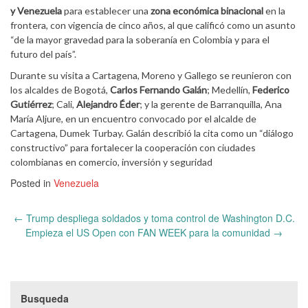
y Venezuela
para establecer una
zona económica binacional
en la
frontera, con vigencia de cinco años, al que calificó como un asunto
“de la mayor gravedad para la soberanía en Colombia y para el
futuro del país”.
Durante su visita a Cartagena, Moreno y Gallego se reunieron con
los alcaldes de Bogotá,
Carlos Fernando Galán
; Medellín,
Federico
Gutiérrez
; Cali,
Alejandro Éder
; y la gerente de Barranquilla, Ana
María Aljure, en un encuentro convocado por el alcalde de
Cartagena, Dumek Turbay. Galán describió la cita como un “diálogo
constructivo” para fortalecer la cooperación con ciudades
colombianas en comercio, inversión y seguridad
Posted in
Venezuela
Post
←
Trump despliega soldados y toma control de Washington D.C.
navigation
Empieza el US Open con FAN WEEK para la comunidad
→
Busqueda