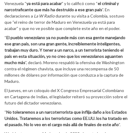
Venezuela “
ya está para acabar
” y lo calificó como “
el criminal y
narcotraficante que más ha destruido a ese gran país
”. En
declaraciones a
La W Radio
durante su visita a Colombia, sostuvo
que “el reino de terror de Maduro en Venezuela ya está para
acabar” y que no ve posible que complete este año en el poder.
“
El pueblo venezolano ya no puede más con esa gente manejando
ese gran país, son una gran gente, increíblemente inteligentes,
trabajan muy duro. Y tener a un narco, a un terrorista teniendo el
país en esta situación, yo no creo que los venezolanos aguanten
mucho más
”, declaró. Moreno respaldó la ofensiva de Washington
contra el régimen chavista, que incluye una recompensa de 50
millones de dólares por información que conduzca a la captura de
Maduro.
El jueves, en un coloquio del X Congreso Empresarial Colombiano
en Cartagena de Indias, el legislador reiteró su proyección sobre el
futuro del dictador venezolano.
“
No toleraremos a un narcoterrorista que inflija daño a los Estados
Unidos. Trataremos a los terroristas como EE.UU. los ha tratado en
el pasado. No lo veo en el cargo más allá de finales de este año
”.