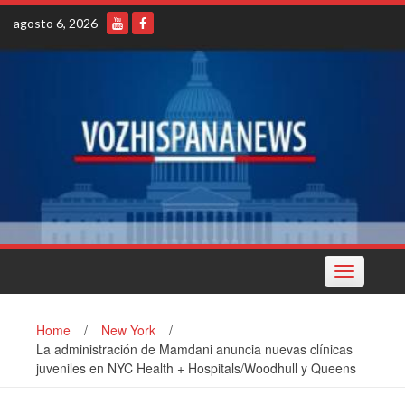
Skip
agosto 6, 2026
to
content
Toggle
navigation
Home
/
New York
/
La administración de Mamdani anuncia nuevas clínicas
juveniles en NYC Health + Hospitals/Woodhull y Queens