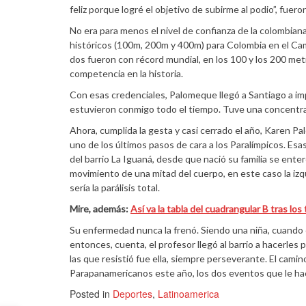
feliz porque logré el objetivo de subirme al podio”, fue
No era para menos el nivel de confianza de la colombia
históricos (100m, 200m y 400m) para Colombia en el Cam
dos fueron con récord mundial, en los 100 y los 200 me
competencia en la historia.
Con esas credenciales, Palomeque llegó a Santiago a im
estuvieron conmigo todo el tiempo. Tuve una concentraci
Ahora, cumplida la gesta y casi cerrado el año, Karen P
uno de los últimos pasos de cara a los Paralímpicos. Esas
del barrio La Iguaná, desde que nació su familia se ente
movimiento de una mitad del cuerpo, en este caso la izqu
sería la parálisis total.
Mire, además:
Así va la tabla del cuadrangular B tras los
Su enfermedad nunca la frenó. Siendo una niña, cuando c
entonces, cuenta, el profesor llegó al barrio a hacerles 
las que resistió fue ella, siempre perseverante. El camin
Parapanamericanos este año, los dos eventos que le hac
Posted in
Deportes
,
Latinoamerica