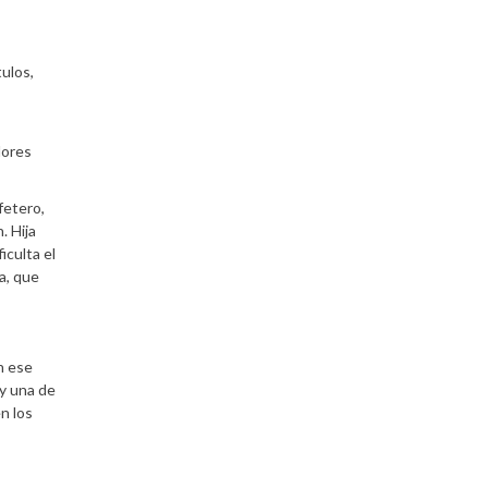
ulos,
dores
fetero,
. Hija
iculta el
a, que
n ese
 y una de
en los