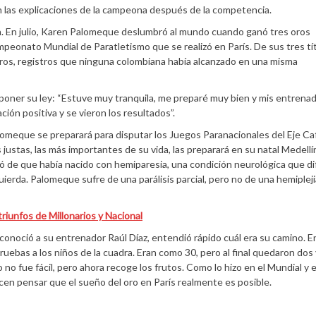
ron las explicaciones de la campeona después de la competencia.
na. En julio, Karen Palomeque deslumbró al mundo cuando ganó tres oros
peonato Mundial de Paratletismo que se realizó en París. De sus tres tít
tros, registros que ninguna colombiana había alcanzado en una misma
poner su ley: “Estuve muy tranquila, me preparé muy bien y mis entrena
ón positiva y se vieron los resultados”.
alomeque se preparará para disputar los Juegos Paranacionales del Eje Ca
 justas, las más importantes de su vida, las preparará en su natal Medellín
ró de que había nacido con hemiparesia, una condición neurológica que dif
ierda. Palomeque sufre de una parálisis parcial, pero no de una hemipleji
 triunfos de Millonarios y Nacional
onoció a su entrenador Raúl Díaz, entendió rápido cuál era su camino. E
pruebas a los niños de la cuadra. Eran como 30, pero al final quedaron dos
o no fue fácil, pero ahora recoge los frutos. Como lo hizo en el Mundial y 
en pensar que el sueño del oro en París realmente es posible.