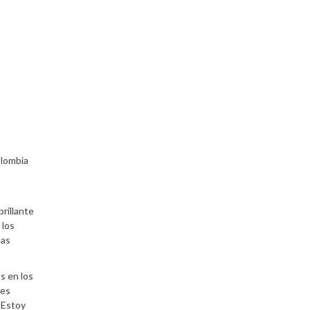
olombia
rillante
 los
tas
s en los
les
. Estoy