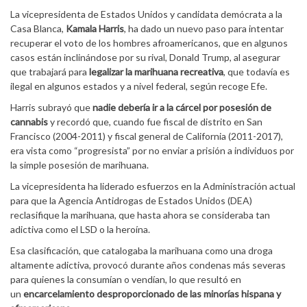
La vicepresidenta de Estados Unidos y candidata demócrata a la
Casa Blanca,
Kamala Harris
, ha dado un nuevo paso para intentar
recuperar el voto de los hombres afroamericanos, que en algunos
casos están inclinándose por su rival, Donald Trump, al asegurar
que trabajará para
legalizar la marihuana recreativa
, que todavía es
ilegal en algunos estados y a nivel federal, según recoge Efe.
Harris subrayó que
nadie debería ir a la cárcel por posesión de
cannabis
y recordó que, cuando fue fiscal de distrito en San
Francisco (2004-2011) y fiscal general de California (2011-2017),
era vista como “progresista” por no enviar a prisión a individuos por
la simple posesión de marihuana.
La vicepresidenta ha liderado esfuerzos en la Administración actual
para que la Agencia Antidrogas de Estados Unidos (DEA)
reclasifique la marihuana, que hasta ahora se consideraba tan
adictiva como el LSD o la heroína.
Esa clasificación, que catalogaba la marihuana como una droga
altamente adictiva, provocó durante años condenas más severas
para quienes la consumían o vendían, lo que resultó en
un
encarcelamiento desproporcionado de las minorías hispana y