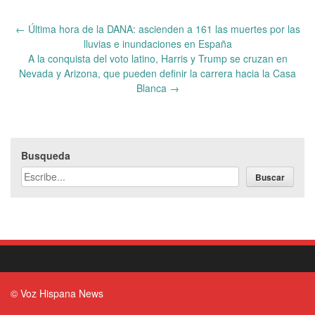
Post
←
Última hora de la DANA: ascienden a 161 las muertes por las
navigation
lluvias e inundaciones en España
A la conquista del voto latino, Harris y Trump se cruzan en
Nevada y Arizona, que pueden definir la carrera hacia la Casa
Blanca
→
Busqueda
Buscar
© Voz Hispana News