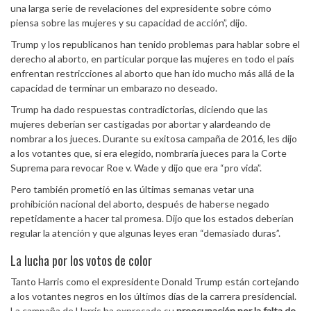
una larga serie de revelaciones del expresidente sobre cómo
piensa sobre las mujeres y su capacidad de acción”, dijo.
Trump y los republicanos han tenido problemas para hablar sobre el
derecho al aborto, en particular porque las mujeres en todo el país
enfrentan restricciones al aborto que han ido mucho más allá de la
capacidad de terminar un embarazo no deseado.
Trump ha dado respuestas contradictorias, diciendo que las
mujeres deberían ser castigadas por abortar y alardeando de
nombrar a los jueces. Durante su exitosa campaña de 2016, les dijo
a los votantes que, si era elegido, nombraría jueces para la Corte
Suprema para revocar Roe v. Wade y dijo que era “pro vida”.
Pero también prometió en las últimas semanas vetar una
prohibición nacional del aborto, después de haberse negado
repetidamente a hacer tal promesa. Dijo que los estados deberían
regular la atención y que algunas leyes eran “demasiado duras”.
La lucha por los votos de color
Tanto Harris como el expresidente Donald Trump están cortejando
a los votantes negros en los últimos días de la carrera presidencial.
La campaña de Harris ha expresado su
preocupación por la falta de