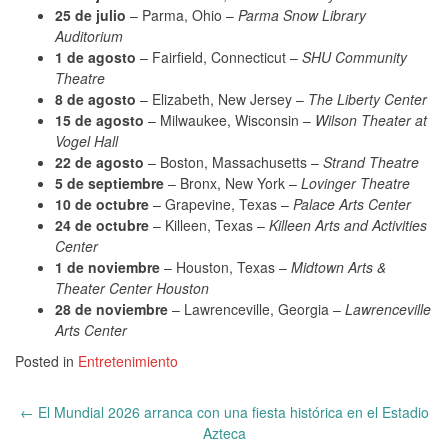
25 de julio
– Parma, Ohio –
Parma Snow Library
Auditorium
1 de agosto
– Fairfield, Connecticut –
SHU Community
Theatre
8 de agosto
– Elizabeth, New Jersey –
The Liberty Center
15 de agosto
– Milwaukee, Wisconsin –
Wilson Theater at
Vogel Hall
22 de agosto
– Boston, Massachusetts –
Strand Theatre
5 de septiembre
– Bronx, New York –
Lovinger Theatre
10 de octubre
– Grapevine, Texas –
Palace Arts Center
24 de octubre
– Killeen, Texas –
Killeen Arts and Activities
Center
1 de noviembre
– Houston, Texas –
Midtown Arts &
Theater Center Houston
28 de noviembre
– Lawrenceville, Georgia –
Lawrenceville
Arts Center
Posted in
Entretenimiento
Post
←
El Mundial 2026 arranca con una fiesta histórica en el Estadio
navigation
Azteca