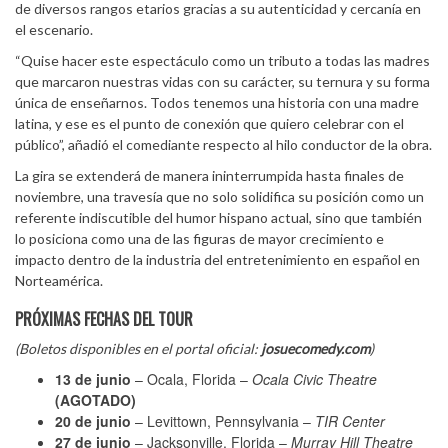
de diversos rangos etarios gracias a su autenticidad y cercanía en
el escenario.
“Quise hacer este espectáculo como un tributo a todas las madres
que marcaron nuestras vidas con su carácter, su ternura y su forma
única de enseñarnos. Todos tenemos una historia con una madre
latina, y ese es el punto de conexión que quiero celebrar con el
público”, añadió el comediante respecto al hilo conductor de la obra.
La gira se extenderá de manera ininterrumpida hasta finales de
noviembre, una travesía que no solo solidifica su posición como un
referente indiscutible del humor hispano actual, sino que también
lo posiciona como una de las figuras de mayor crecimiento e
impacto dentro de la industria del entretenimiento en español en
Norteamérica.
PRÓXIMAS FECHAS DEL TOUR
(Boletos disponibles en el portal oficial:
josuecomedy.com
)
13 de junio
– Ocala, Florida –
Ocala Civic Theatre
(AGOTADO)
20 de junio
– Levittown, Pennsylvania –
TIR Center
27 de junio
– Jacksonville, Florida –
Murray Hill Theatre