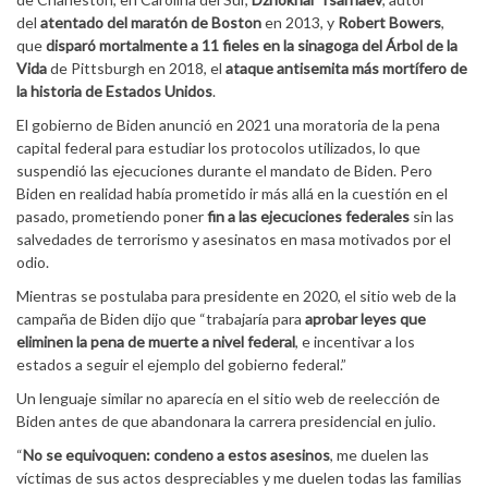
del
atentado del maratón de Boston
en 2013, y
Robert Bowers
,
que
disparó mortalmente a 11 fieles en la sinagoga del Árbol de la
Vida
de Pittsburgh en 2018, el
ataque antisemita más mortífero de
la historia de Estados Unidos
.
El gobierno de Biden anunció en 2021 una moratoria de la pena
capital federal para estudiar los protocolos utilizados, lo que
suspendió las ejecuciones durante el mandato de Biden. Pero
Biden en realidad había prometido ir más allá en la cuestión en el
pasado, prometiendo poner
fin a las ejecuciones federales
sin las
salvedades de terrorismo y asesinatos en masa motivados por el
odio.
Mientras se postulaba para presidente en 2020, el sitio web de la
campaña de Biden dijo que “trabajaría para
aprobar leyes que
eliminen la pena de muerte a nivel federal
, e incentivar a los
estados a seguir el ejemplo del gobierno federal.”
Un lenguaje similar no aparecía en el sitio web de reelección de
Biden antes de que abandonara la carrera presidencial en julio.
“
No se equivoquen: condeno a estos asesinos
, me duelen las
víctimas de sus actos despreciables y me duelen todas las familias