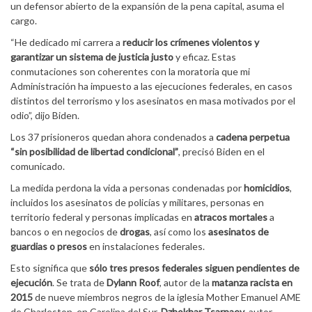
un defensor abierto de la expansión de la pena capital, asuma el
cargo.
“He dedicado mi carrera a
reducir los crímenes violentos y
garantizar un sistema de justicia justo
y eficaz. Estas
conmutaciones son coherentes con la moratoria que mi
Administración ha impuesto a las ejecuciones federales, en casos
distintos del terrorismo y los asesinatos en masa motivados por el
odio”, dijo Biden.
Los 37 prisioneros quedan ahora condenados a
cadena perpetua
“sin posibilidad de libertad condicional”
, precisó Biden en el
comunicado.
La medida perdona la vida a personas condenadas por
homicidios
,
incluidos los asesinatos de policías y militares, personas en
territorio federal y personas implicadas en
atracos mortales
a
bancos o en negocios de
drogas
, así como los
asesinatos de
guardias o presos
en instalaciones federales.
Esto significa que
sólo tres presos federales siguen pendientes de
ejecución
. Se trata de
Dylann Roof
, autor de la
matanza racista en
2015
de nueve miembros negros de la iglesia Mother Emanuel AME
de Charleston, en Carolina del Sur,
Dzhokhar Tsarnaev
, autor