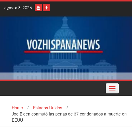
Skip
agosto 8, 2026
to
content
Toggle
navigation
Home
/
Estados Unidos
/
Joe Biden conmutó las penas de 37 condenados a muerte en
EEUU