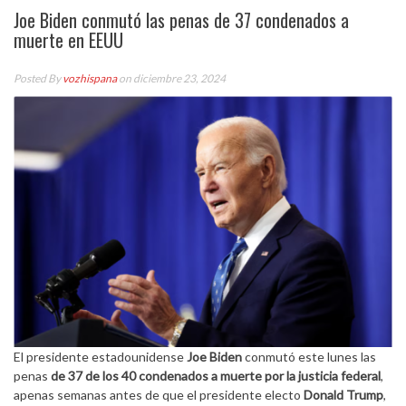
Joe Biden conmutó las penas de 37 condenados a
muerte en EEUU
Posted By
vozhispana
on diciembre 23, 2024
El presidente estadounidense
Joe Biden
conmutó este lunes las
penas
de 37 de los 40 condenados a muerte por la justicia federal
,
apenas semanas antes de que el presidente electo
Donald Trump
,