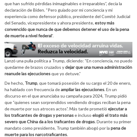
que han sufrido pérdidas inimaginables e irreparables”, decía la
declaración de Biden. “Pero guiado por mi conciencia y mi
experiencia como defensor público, presidente del Comité Judicial
del Senado, vicepresidente y ahora presidente,
estoy más
convencido que nunca de que debemos detener el uso de la pena
de muerte a nivel federal
”.
Lanzó una pulla política a Trump, diciendo: “En conciencia, no puedo
quedarme de brazos cruzados y
dejar que una nueva administración
reanude las ejecuciones
que yo detuve.”
De hecho,
Trump
, que tomará posesión de su cargo el 20 de enero,
ha hablado con frecuencia de
ampliar las ejecuciones
. En un
discurso en el que anunciaba su campaña para 2024, Trump pidió
que “quienes sean sorprendidos vendiendo drogas reciban la pena
de muerte por sus atroces actos”. Más tarde prometió
ejecutar a
los traficantes de drogas y personas
e incluso
elogió el trato más
severo que China da a los traficantes de drogas
. Durante su primer
mandato como presidente, Trump también abogó por la
pena de
muerte para los narcotraficantes
.