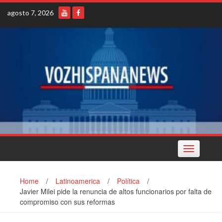
Skip
agosto 7, 2026
to
content
Toggle
navigation
Home
/
Latinoamerica
/
Política
/
Javier Milei pide la renuncia de altos funcionarios por falta de
compromiso con sus reformas