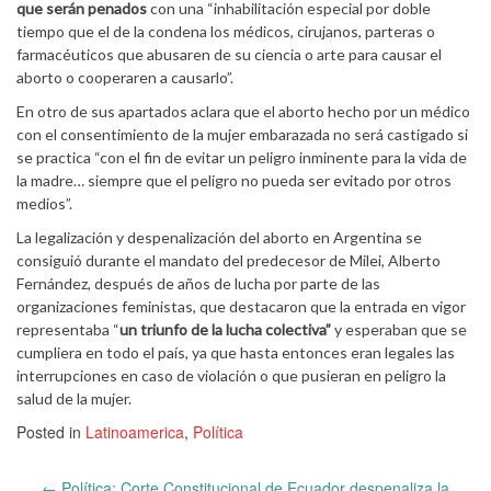
que serán penados
con una “inhabilitación especial por doble
tiempo que el de la condena los médicos, cirujanos, parteras o
farmacéuticos que abusaren de su ciencia o arte para causar el
aborto o cooperaren a causarlo”.
En otro de sus apartados aclara que el aborto hecho por un médico
con el consentimiento de la mujer embarazada no será castigado si
se practica “con el fin de evitar un peligro inminente para la vida de
la madre… siempre que el peligro no pueda ser evitado por otros
medios”.
La legalización y despenalización del aborto en Argentina se
consiguió durante el mandato del predecesor de Milei, Alberto
Fernández, después de años de lucha por parte de las
organizaciones feministas, que destacaron que la entrada en vigor
representaba “
un triunfo de la lucha colectiva”
y esperaban que se
cumpliera en todo el país, ya que hasta entonces eran legales las
interrupciones en caso de violación o que pusieran en peligro la
salud de la mujer.
Posted in
Latinoamerica
,
Política
Post
←
Política: Corte Constitucional de Ecuador despenaliza la