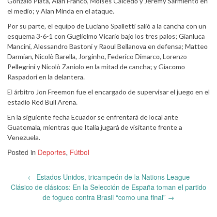
Gonzalo Plata, Alan Franco, Moisés Caicedo y Jeremy Sarmiento en
el medio; y Alan Minda en el ataque.
Por su parte, el equipo de Luciano Spalletti salió a la cancha con un
esquema 3-6-1 con Guglielmo Vicario bajo los tres palos; Gianluca
Mancini, Alessandro Bastoni y Raoul Bellanova en defensa; Matteo
Darmian, Nicolò Barella, Jorginho, Federico Dimarco, Lorenzo
Pellegrini y Nicolò Zaniolo en la mitad de cancha; y Giacomo
Raspadori en la delantera.
El árbitro Jon Freemon fue el encargado de supervisar el juego en el
estadio Red Bull Arena.
En la siguiente fecha Ecuador se enfrentará de local ante
Guatemala, mientras que Italia jugará de visitante frente a
Venezuela.
Posted in
Deportes
,
Fútbol
Post
←
Estados Unidos, tricampeón de la Nations League
navigation
Clásico de clásicos: En la Selección de España toman el partido
de fogueo contra Brasil “como una final”
→