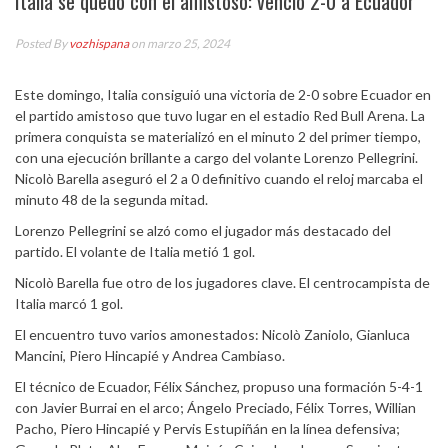
Italia se quedó con el amistoso: venció 2-0 a Ecuador
Posted By
vozhispana
on marzo 25, 2024
Este domingo, Italia consiguió una victoria de 2-0 sobre Ecuador en
el partido amistoso que tuvo lugar en el estadio Red Bull Arena. La
primera conquista se materializó en el minuto 2 del primer tiempo,
con una ejecución brillante a cargo del volante Lorenzo Pellegrini.
Nicolò Barella aseguró el 2 a 0 definitivo cuando el reloj marcaba el
minuto 48 de la segunda mitad.
Lorenzo Pellegrini se alzó como el jugador más destacado del
partido. El volante de Italia metió 1 gol.
Nicolò Barella fue otro de los jugadores clave. El centrocampista de
Italia marcó 1 gol.
El encuentro tuvo varios amonestados: Nicolò Zaniolo, Gianluca
Mancini, Piero Hincapié y Andrea Cambiaso.
El técnico de Ecuador, Félix Sánchez, propuso una formación 5-4-1
con Javier Burrai en el arco; Ángelo Preciado, Félix Torres, Willian
Pacho, Piero Hincapié y Pervis Estupiñán en la línea defensiva;