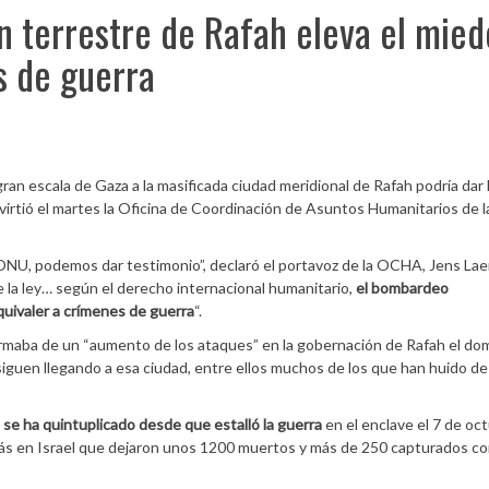
ón terrestre de Rafah eleva el mied
s de guerra
ran escala de Gaza a la masificada ciudad meridional de Rafah podría dar 
virtió el martes la Oficina de Coordinación de Asuntos Humanitarios de
, podemos dar testimonio”, declaró el portavoz de la OCHA, Jens Laer
e la ley… según el derecho internacional humanitario,
el bombardeo
uivaler a crímenes de guerra
“.
rmaba de un “aumento de los ataques” en la gobernación de Rafah el do
iguen llegando a esa ciudad, entre ellos muchos de los que han huido de
 se ha quintuplicado desde que estalló la guerra
en el enclave el 7 de oc
amás en Israel que dejaron unos 1200 muertos y más de 250 capturados c