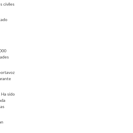
s civiles
tado
8000
dades
portavoz
urante
. Ha sido
ada
las
an