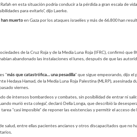
n Rafah en esta situación podría conducir a la pérdida a gran escala de vida
ilidades para evitarlo”, dijo Laerke.
, han muerto
en Gaza por los ataques israelíes y más de 66.800 han resul
ciedades de la Cruz Roja y de la Media Luna Roja (IFRC), confirmó que 
 habían abandonado las instalaciones el lunes, después de que las autori
es “
más que catastrófica… una pesadilla
” que sigue empeorando, dijo el 
rante Hedaya Hamad, de la Media Luna Roja Palestina (MLRP), asesinada d
 pasado viernes.
do de intensos bombardeos y combates, sin posibilidad de entrar ni salir
 cuando murió esta colega”, declaró Della Longa, que describió la desesper
area “casi imposible” de reponer las existencias y permitir el acceso de 
 salud, entre ellas pacientes ancianos y otros discapacitados que no h
tarios.