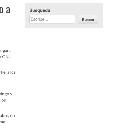
o a
Busqueda
Buscar
lugar a
 la ONU
ke, a los
mingo y
 los
tubre, en
omo