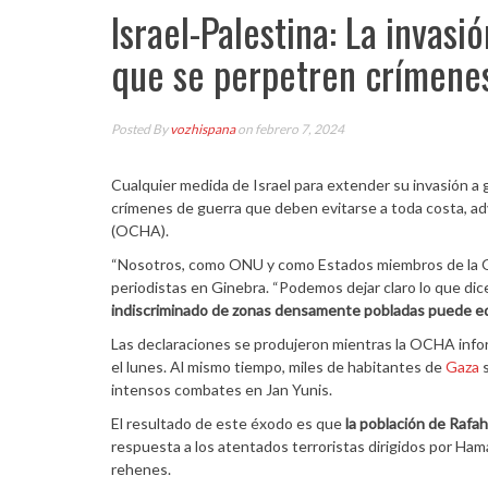
Israel-Palestina: La invasi
que se perpetren crímene
Posted By
vozhispana
on febrero 7, 2024
Cualquier medida de Israel para extender su invasión a g
crímenes de guerra que deben evitarse a toda costa, ad
(OCHA).
“Nosotros, como ONU y como Estados miembros de la ONU
periodistas en Ginebra. “Podemos dejar claro lo que dic
indiscriminado de zonas densamente pobladas puede eq
Las declaraciones se produjeron mientras la OCHA info
el lunes. Al mismo tiempo, miles de habitantes de
Gaza
s
intensos combates en Jan Yunis.
El resultado de este éxodo es que
la población de Rafah
respuesta a los atentados terroristas dirigidos por H
rehenes.